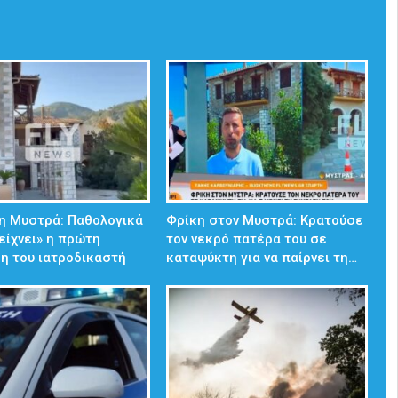
η Μυστρά: Παθολογικά
Φρίκη στον Μυστρά: Κρατούσε
δείχνει» η πρώτη
τον νεκρό πατέρα του σε
η του ιατροδικαστή
καταψύκτη για να παίρνει τη…