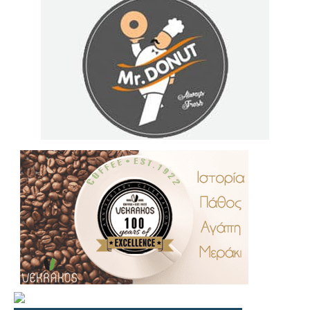
.
..
…