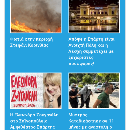
Φωτιά στην περιοχή
Απόψε η Σπάρτη είναι
Στεφάνι Κορινθίας
Ανοιχτή Πόλη και η
Λέσχη συμμετέχει με
ξεχωριστές
προσφορές!
Η Ελεωνόρα Ζουγανέλη
Μυστράς:
στο Σαϊνοπούλειο
Καταδικάστηκε σε 11
Αμφιθέατρο Σπάρτης
μήνες με αναστολή ο