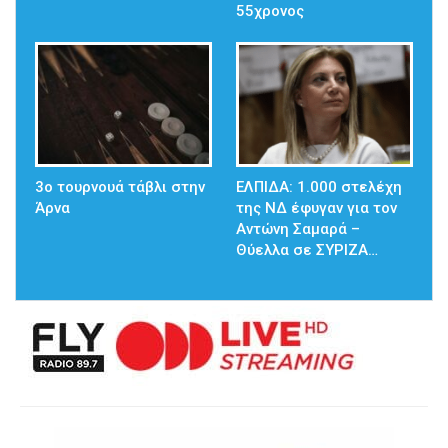
55χρονος
3ο τουρνουά τάβλι στην
ΕΛΠΙΔΑ: 1.000 στελέχη
Άρνα
της ΝΔ έφυγαν για τον
Αντώνη Σαμαρά –
Θύελλα σε ΣΥΡΙΖΑ…