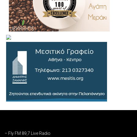
.
..
…
– Fly FM 89,7 Live Radio