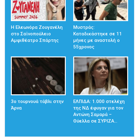
Η Ελεωνόρα Ζουγανέλη
Μυστράς:
στο Σαϊνοπούλειο
Καταδικάστηκε σε 11
Αμφιθέατρο Σπάρτης
μήνες με αναστολή ο
55χρονος
3ο τουρνουά τάβλι στην
ΕΛΠΙΔΑ: 1.000 στελέχη
Άρνα
της ΝΔ έφυγαν για τον
Αντώνη Σαμαρά –
Θύελλα σε ΣΥΡΙΖΑ…