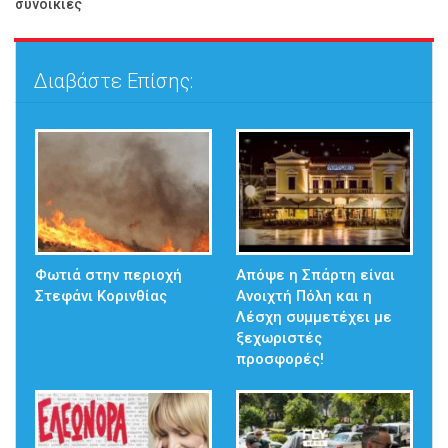
συνοικίες
Διαβάστε Επίσης:
Φωτιά στην περιοχή
Απόψε η Σπάρτη είναι
Στεφάνι Κορινθίας
Ανοιχτή Πόλη και η
Λέσχη συμμετέχει με
ξεχωριστές
προσφορές!