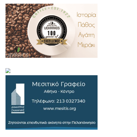
.
..
…