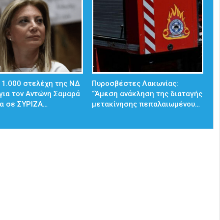
 1.000 στελέχη της ΝΔ
Πυροσβέστες Λακωνίας:
για τον Αντώνη Σαμαρά
“Άμεση ανάκληση της διαταγής
α σε ΣΥΡΙΖΑ…
μετακίνησης πεπαλαιωμένου…