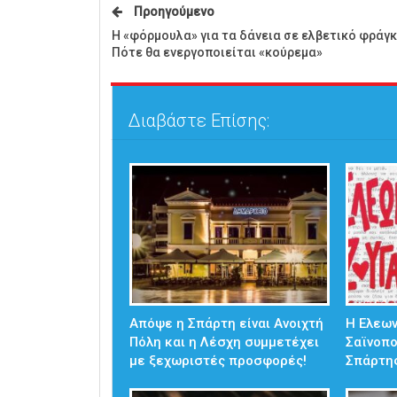
Προηγούμενο
Η «φόρμουλα» για τα δάνεια σε ελβετικό φράγκ
Πότε θα ενεργοποιείται «κούρεμα»
Διαβάστε Επίσης:
Απόψε η Σπάρτη είναι Ανοιχτή
Η Ελεω
Πόλη και η Λέσχη συμμετέχει
Σαϊνοπ
με ξεχωριστές προσφορές!
Σπάρτη