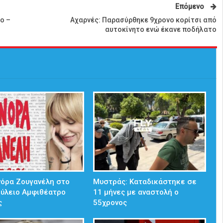
Επόμενο
ο –
Αχαρνές: Παρασύρθηκε 9χρονο κορίτσι από
αυτοκίνητο ενώ έκανε ποδήλατο
νόρα Ζουγανέλη στο
Μυστράς: Καταδικάστηκε σε
ούλειο Αμφιθέατρο
11 μήνες με αναστολή ο
ς
55χρονος