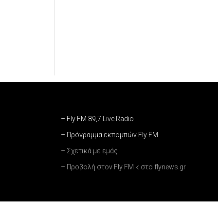
– Fly FM 89,7 Live Radio
– Πρόγραμμα εκπομπών Fly FM
– Σχετικά με εμάς
– Προβολή στον Fly FM κ στο flynews.gr