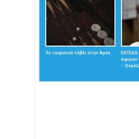
3ο τουρνουά τάβλι στην Άρνα
ΕΛΠΙΔΑ:
έφυγαν 
– Θύελλ