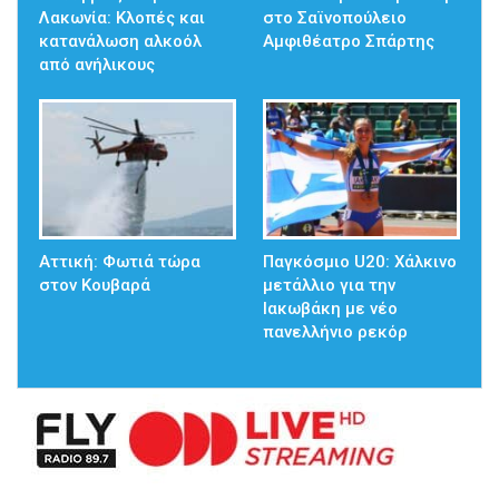
Λακωνία: Κλοπές και
στο Σαϊνοπούλειο
κατανάλωση αλκοόλ
Αμφιθέατρο Σπάρτης
από ανήλικους
Αττική: Φωτιά τώρα
Παγκόσμιο U20: Χάλκινο
στον Κουβαρά
μετάλλιο για την
Ιακωβάκη με νέο
πανελλήνιο ρεκόρ