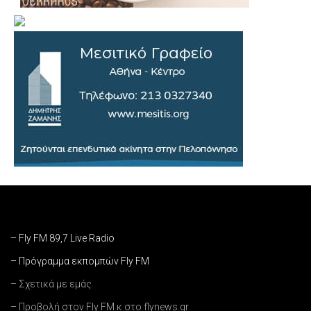
– Fly FM 89,7 Live Radio
– Πρόγραμμα εκπομπών Fly FM
– Σχετικά με εμάς
– Προβολή στον Fly FM κ στο flynews.gr