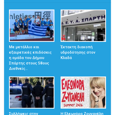
Με μετάλλιο και
Έκτακτη διακοπή
εξαιρετικές επιδόσεις
υδροδότησης στον
η ομάδα του Δήμου
Κλαδά
Σπάρτης στους 58ους
Διεθνείς…
Συλλήψεις στην
Η Ελεωνόρα Ζουγανέλη