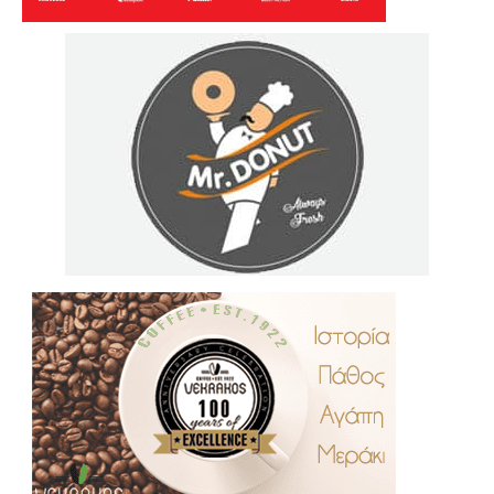
.
..
…