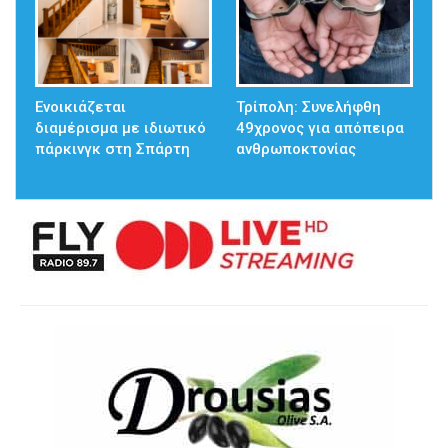
Ενοικιάζεται
Τρίπολη: Συνελήφθη
διαμέρισμα με ιδιωτικό
49χρονος για απόπειρα
πάρκινγκ στη Σπάρτη
ανθρωποκτονίας