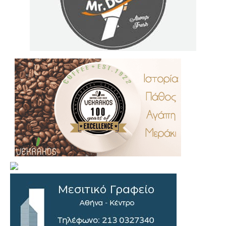
.
..
…