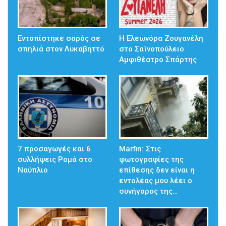
Εντοπίστηκε σορός σε
Η Ελεωνόρα Ζουγανέλη
σπηλιά στον Λυκαβηττό
στο Σαϊνοπούλειο
Αμφιθέατρο Σπάρτης
7 προσαγωγές και 6
Marfin: Στις
συλλήψεις Ρομά στο
φωτογραφίες της
Ναύπλιο
επίθεσης δεν είναι η
εντολέας μου λέει ο
συνήγορος της…