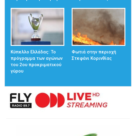
Κύπελλο Ελλάδας: Το
Φωτιά στην περιοχή
πρόγραμμα των αγώνων
Στεφάνι Κορινθίας
του 2ου προκριματικού
γύρου