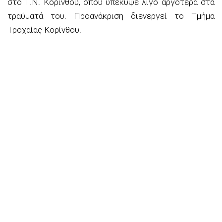
στο Γ.Ν. Κορίνθου
,
όπου υπέκυψε
λίγο αργότερα
στα
τραύματά του.
Προανάκριση διενεργεί το Τμήμα
Τροχαίας
Κορίνθου
.