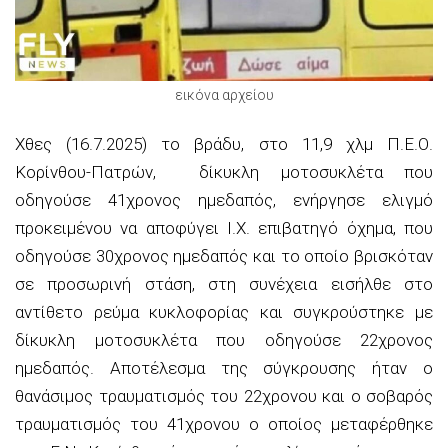
εικόνα αρχείου
Χθες (16.7
.2025) το
βράδυ
,
στο 11,9
χλμ
Π.Ε.Ο.
Κορίνθου-Πατρών
,
δίκυκλη μοτοσυκλέτα που
οδηγούσε 41
χρονος
ημε
δαπός,
ενήργησε ελιγμό
προκειμένου να αποφύγει Ι.Χ. επιβατηγό όχημα
,
που
οδηγούσε 30χρονος ημεδαπός και το οποίο βρισκόταν
σε προσωρινή στάση
, στη συνέχεια εισήλθε στο
αντίθετο ρεύμα κυκλοφορίας και
συγκρούστηκε με
δίκυ
κλη μοτοσυκλέτα που οδηγούσε 22
χρονος
ημεδαπός.
Α
ποτέλεσμα
της σύγκρουσης ήταν ο
θανάσιμο
ς
τραυματισμός του 22χρονου και ο σοβαρός
τραυματισμός του 41χρονου ο οποίος μεταφέρθηκε