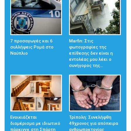
7 προσαγωγές και 6
Marfin: Στις
συλλήψεις Ρομά στο
φωτογραφίες της
Ναύπλιο
επίθεσης δεν είναι η
εντολέας μου λέει ο
συνήγορος της…
Ενοικιάζεται
Τρίπολη: Συνελήφθη
διαμέρισμα με ιδιωτικό
49χρονος για απόπειρα
πάρκινγκ στη Σπάρτη
ανθρωποκτονίας