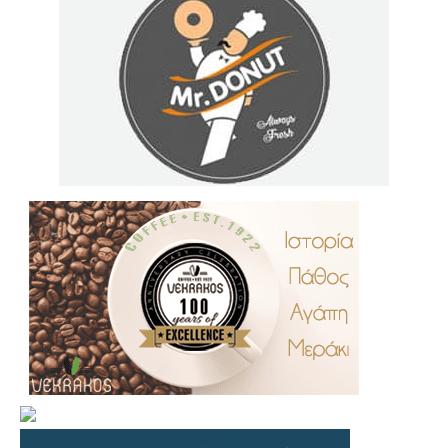
.
..
…