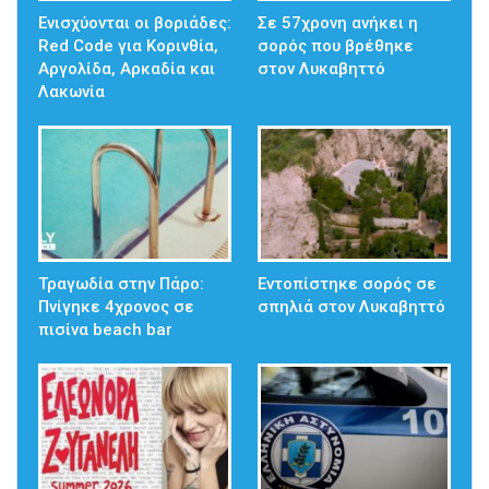
Ενισχύονται οι βοριάδες:
Σε 57χρονη ανήκει η
Red Code για Κορινθία,
σορός που βρέθηκε
Αργολίδα, Αρκαδία και
στον Λυκαβηττό
Λακωνία
Τραγωδία στην Πάρο:
Εντοπίστηκε σορός σε
Πνίγηκε 4χρονος σε
σπηλιά στον Λυκαβηττό
πισίνα beach bar