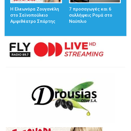
Η Ελεωνόρα Ζουγανέλη
7 προσαγωγές και 6
στο Σαϊνοπούλειο
συλλήψεις Ρομά στο
Αμφιθέατρο Σπάρτης
Ναύπλιο