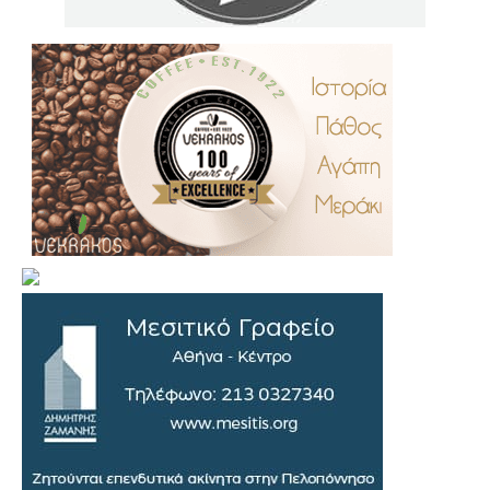
.
..
…