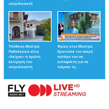
ιατροδικαστή
Υπόθεση Μυστρά:
Φρίκη στον Μυστρά:
Παθολογικά αίτια
Κρατούσε τον νεκρό
«δείχνει» η πρώτη
πατέρα του σε
εκτίμηση του
καταψύκτη για να
ιατροδικαστή
παίρνει τη…