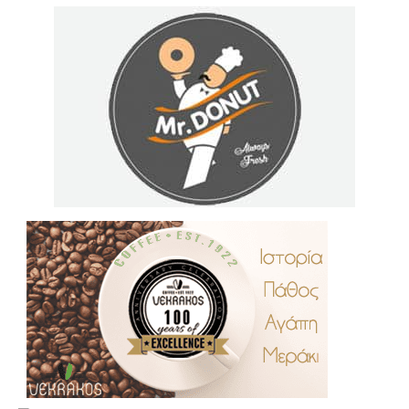
.
..
…