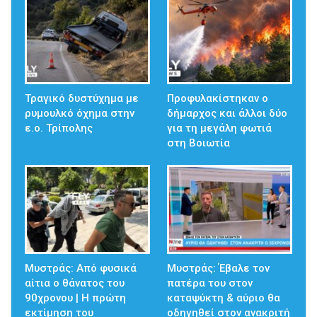
Τραγικό δυστύχημα με
Προφυλακίστηκαν ο
ρυμουλκό όχημα στην
δήμαρχος και άλλοι δύο
ε.ο. Τρίπολης
για τη μεγάλη φωτιά
στη Βοιωτία
Μυστράς: Από φυσικά
Μυστράς: Έβαλε τον
αίτια ο θάνατος του
πατέρα του στον
90χρονου | Η πρώτη
καταψύκτη & αύριο θα
εκτίμηση του
οδηγηθεί στον ανακριτή