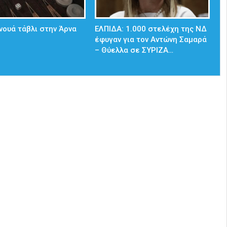
νουά τάβλι στην Άρνα
ΕΛΠΙΔΑ: 1.000 στελέχη της ΝΔ
έφυγαν για τον Αντώνη Σαμαρά
– Θύελλα σε ΣΥΡΙΖΑ…