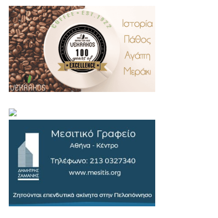
.
..
…