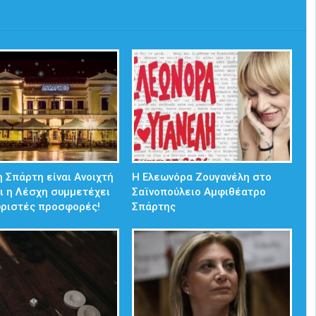
 Σπάρτη είναι Ανοιχτή
Η Ελεωνόρα Ζουγανέλη στο
ι η Λέσχη συμμετέχει
Σαϊνοπούλειο Αμφιθέατρο
ωριστές προσφορές!
Σπάρτης