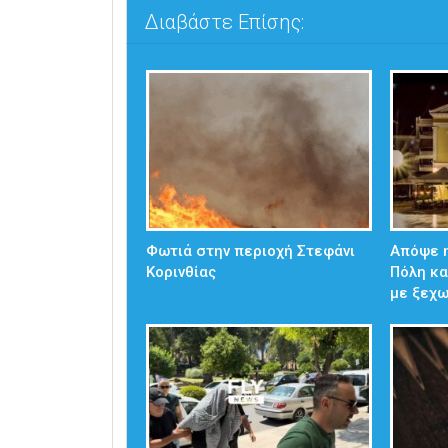
Διαβάστε Επίσης:
Φωτιά στην περιοχή Στεφάνι
Απόψε η
Κορινθίας
Πόλη κα
με ξεχ