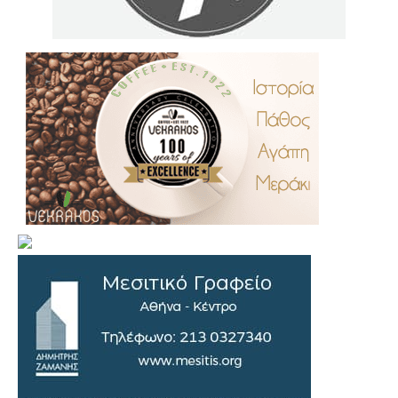
.
..
…