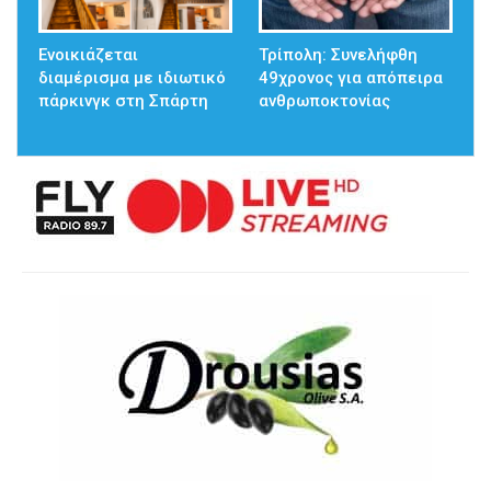
Ενοικιάζεται
Τρίπολη: Συνελήφθη
διαμέρισμα με ιδιωτικό
49χρονος για απόπειρα
πάρκινγκ στη Σπάρτη
ανθρωποκτονίας