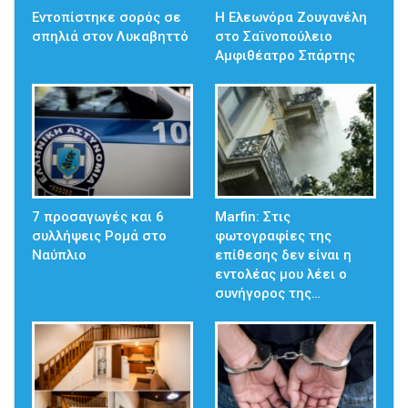
Εντοπίστηκε σορός σε
Η Ελεωνόρα Ζουγανέλη
σπηλιά στον Λυκαβηττό
στο Σαϊνοπούλειο
Αμφιθέατρο Σπάρτης
7 προσαγωγές και 6
Marfin: Στις
συλλήψεις Ρομά στο
φωτογραφίες της
Ναύπλιο
επίθεσης δεν είναι η
εντολέας μου λέει ο
συνήγορος της…