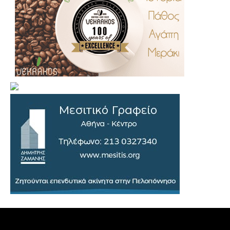
.
..
…