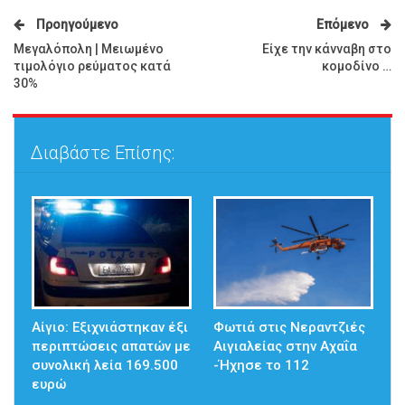
Προηγούμενο
Επόμενο
Μεγαλόπολη | Μειωμένο
Είχε την κάνναβη στο
τιμολόγιο ρεύματος κατά
κομοδίνο …
30%
Διαβάστε Επίσης:
Αίγιο: Εξιχνιάστηκαν έξι
Φωτιά στις Νεραντζιές
περιπτώσεις απατών με
Αιγιαλείας στην Αχαΐα
συνολική λεία 169.500
-Ήχησε το 112
ευρώ