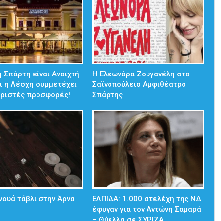
 Σπάρτη είναι Ανοιχτή
Η Ελεωνόρα Ζουγανέλη στο
ι η Λέσχη συμμετέχει
Σαϊνοπούλειο Αμφιθέατρο
ωριστές προσφορές!
Σπάρτης
νουά τάβλι στην Άρνα
ΕΛΠΙΔΑ: 1.000 στελέχη της ΝΔ
έφυγαν για τον Αντώνη Σαμαρά
– Θύελλα σε ΣΥΡΙΖΑ…