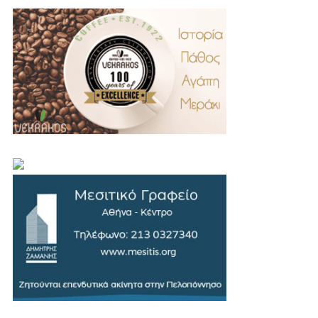
.
..
…