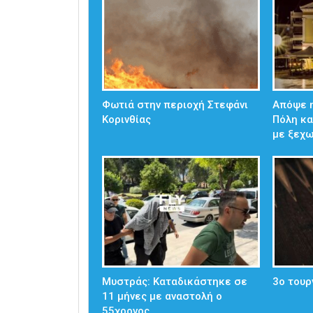
Φωτιά στην περιοχή Στεφάνι
Απόψε η
Κορινθίας
Πόλη κα
με ξεχ
Μυστράς: Καταδικάστηκε σε
3ο τουρ
11 μήνες με αναστολή ο
55χρονος