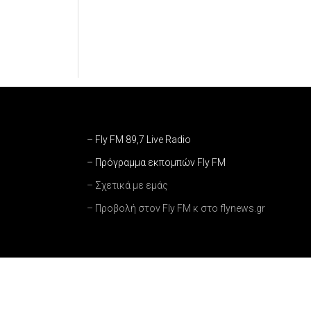
– Fly FM 89,7 Live Radio
– Πρόγραμμα εκπομπών Fly FM
– Σχετικά με εμάς
– Προβολή στον Fly FM κ στο flynews.gr