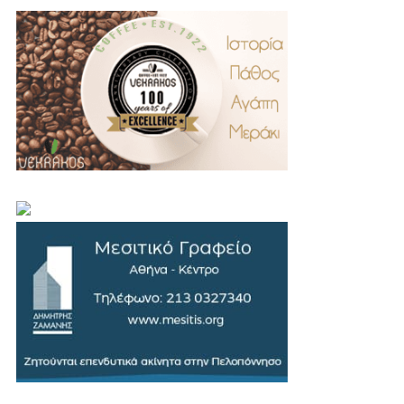
.
..
…