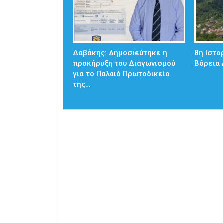
Δαβάκης: Δημοσιεύτηκε η
8η Ιστο
προκήρυξη του Διαγωνισμού
Βόρεια
για το Παλαιό Πρωτοδικείο
της…