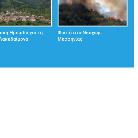
ρική Ημερίδα για τη
Φωτιά στο Νεοχώρι
 Λακεδαίμονα
Μεσσηνίας