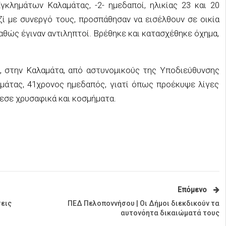
γκλημάτων Καλαμάτας, -2- ημεδαποί, ηλικίας 23 και 20
αζί με συνεργό τους, προσπάθησαν να εισέλθουν σε οικία
αθώς έγιναν αντιληπτοί. Βρέθηκε και κατασχέθηκε όχημα,
α, στην Καλαμάτα, από αστυνομικούς της Υποδιεύθυνσης
μάτας, 41χρονος ημεδαπός, γιατί όπως προέκυψε λίγες
ρεσε χρυσαφικά και κοσμήματα.
Επόμενο
σεις
ΠΕΔ Πελοποννήσου | Οι Δήμοι διεκδικούν τα
αυτονόητα δικαιώματά τους