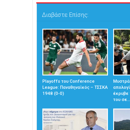
Διαβάστε Επίσης:
Playoffs του Conference
Μυστράς
League: Παναθηναϊκός – ΤΣΣΚΑ
απολογί
1948 (0-0)
έκρυβε 
του σε