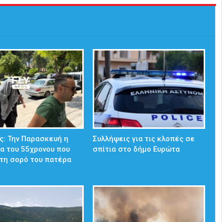
: Την Παρασκευή η
Συλλήψεις για τις κλοπές σε
α του 55χρονου που
σπίτια στο δήμο Ευρώτα
τη σορό του πατέρα
…