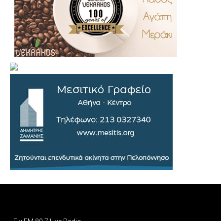
.
..
…