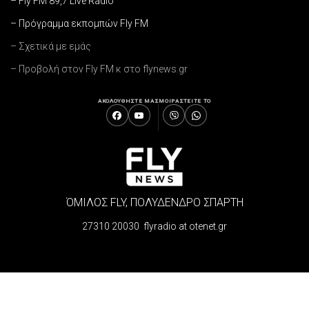
– Fly FM 89,7 Live Radio
– Πρόγραμμα εκπομπών Fly FM
– Σχετικά με εμάς
– Προβολή στον Fly FM κ στο flynews.gr
ΑΚΟΛΟΥΘΗΣΤΕ ΜΑΣ
ΜΟΙΡΑΣΤΕΙΤΕ ΤΟ
ΌΜΙΛΟΣ FLY, ΠΟΛΥΔΕΝΔΡΟ ΣΠΑΡΤΗ
27310 20030 flyradio at otenet.gr