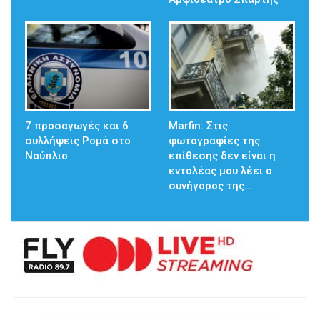
7 προσαγωγές και 6
Marfin: Στις
συλλήψεις Ρομά στο
φωτογραφίες της
Ναύπλιο
επίθεσης δεν είναι η
εντολέας μου λέει ο
συνήγορος της…