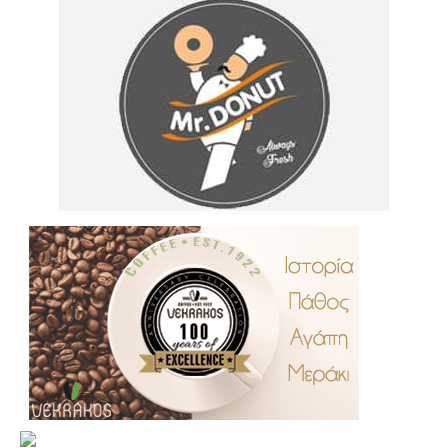
.
..
…