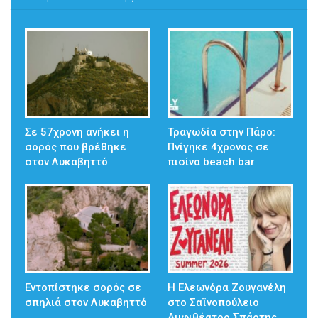
Σε 57χρονη ανήκει η
Τραγωδία στην Πάρο:
σορός που βρέθηκε
Πνίγηκε 4χρονος σε
στον Λυκαβηττό
πισίνα beach bar
Εντοπίστηκε σορός σε
Η Ελεωνόρα Ζουγανέλη
σπηλιά στον Λυκαβηττό
στο Σαϊνοπούλειο
Αμφιθέατρο Σπάρτης