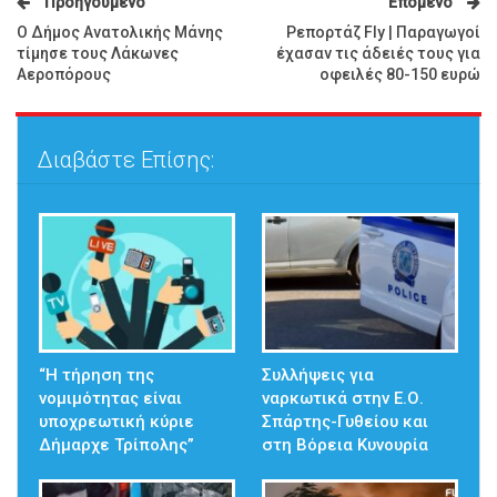
Προηγούμενο
Επόμενο
Ο Δήμος Ανατολικής Μάνης
Ρεπορτάζ Fly | Παραγωγοί
τίμησε τους Λάκωνες
έχασαν τις άδειές τους για
Αεροπόρους
οφειλές 80-150 ευρώ
Διαβάστε Επίσης:
“Η τήρηση της
Συλλήψεις για
νομιμότητας είναι
ναρκωτικά στην Ε.Ο.
υποχρεωτική κύριε
Σπάρτης-Γυθείου και
Δήμαρχε Τρίπολης”
στη Βόρεια Κυνουρία