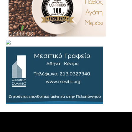
.
..
…