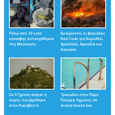
Πάνω από 10 κιλά
Ενισχύονται οι βοριάδες:
κάνναβης κατασχέθηκαν
Red Code για Κορινθία,
στη Μεσσηνία
Αργολίδα, Αρκαδία και
Λακωνία
Σε 57χρονη ανήκει η
Τραγωδία στην Πάρο:
σορός που βρέθηκε
Πνίγηκε 4χρονος σε
στον Λυκαβηττό
πισίνα beach bar