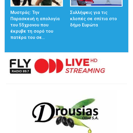
Μυστράς: Την
Συλλήψεις για τις
Παρασκευή η απολογία
κλοπές σε σπίτια στο
του 55χρονου που
δήμο Ευρώτα
έκρυβε τη σορό του
πατέρα του σε…