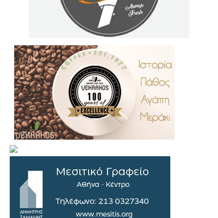
.
..
…