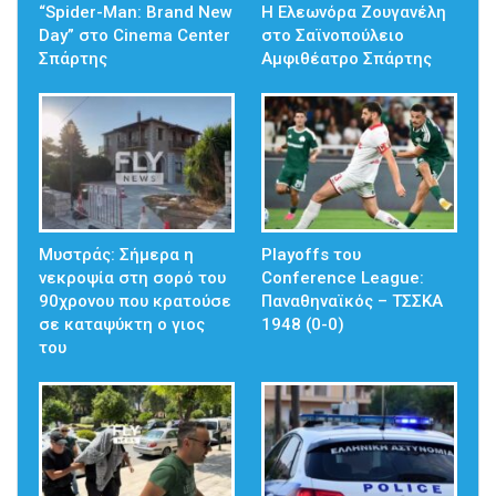
“Spider-Man: Brand New
Η Ελεωνόρα Ζουγανέλη
Day” στο Cinema Center
στο Σαϊνοπούλειο
Σπάρτης
Αμφιθέατρο Σπάρτης
Mυστράς: Σήμερα η
Playoffs του
νεκροψία στη σορό του
Conference League:
90χρονου που κρατούσε
Παναθηναϊκός – ΤΣΣΚΑ
σε καταψύκτη ο γιος
1948 (0-0)
του