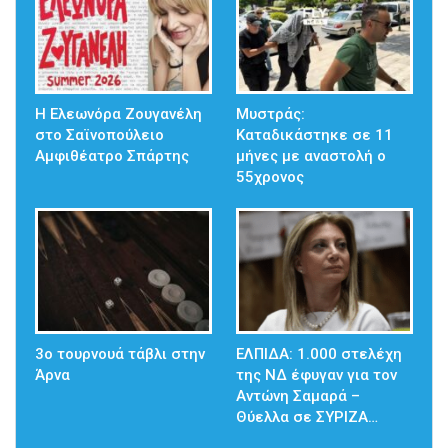
Η Ελεωνόρα Ζουγανέλη
Μυστράς:
στο Σαϊνοπούλειο
Καταδικάστηκε σε 11
Αμφιθέατρο Σπάρτης
μήνες με αναστολή ο
55χρονος
3ο τουρνουά τάβλι στην
ΕΛΠΙΔΑ: 1.000 στελέχη
Άρνα
της ΝΔ έφυγαν για τον
Αντώνη Σαμαρά –
Θύελλα σε ΣΥΡΙΖΑ…