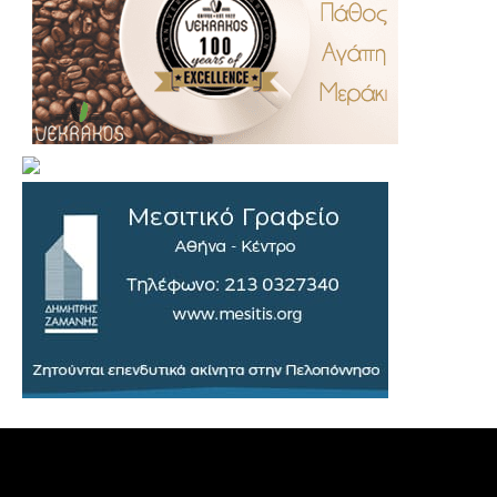
.
..
…