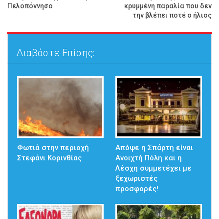
Πελοπόννησο
κρυμμένη παραλία που δεν
την βλέπει ποτέ ο ήλιος
Διαβάστε Επίσης:
Φωτιά στην περιοχή
Απόψε η Σπάρτη είναι
Στεφάνι Κορινθίας
Ανοιχτή Πόλη και η
Λέσχη συμμετέχει με
ξεχωριστές
προσφορές!