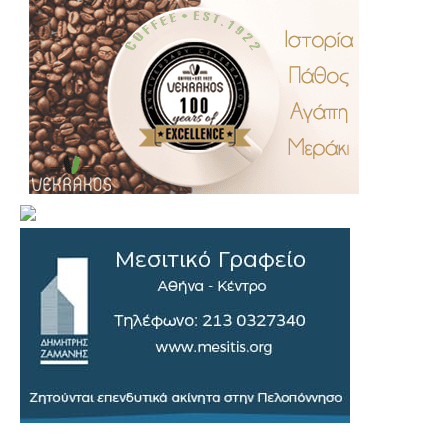
.
..
…