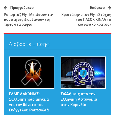
Προηγούμενο
Επόμενο
Ρεπορτάζ Fly | Μειώνουν τις
Χριστάκης στον Fly: «Στόχος
ποσότητες & αυξάνουν τις
του ΠΑΣΟΚ ΚΙΝΑΛ το
τιμές στα ράφια
κοινωνικό κράτος»
Διαβάστε Επίσης:
ΕΛΜΕ ΛΑΚΩΝΙΑΣ:
Συλλήψεις από την
Συλλυπητήριο μήνυμα
Ελληνική Αστυνομία
για τον θάνατο του
στην Κορινθία
Ευάγγελου Ρουτσολιά