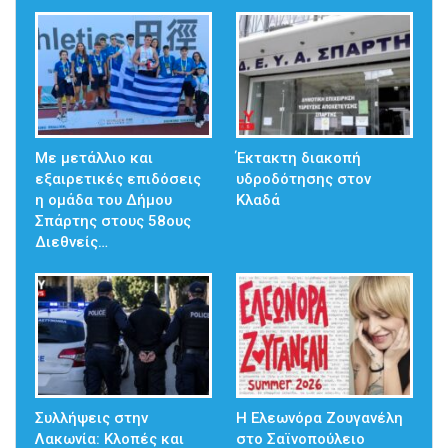
Με μετάλλιο και
Έκτακτη διακοπή
εξαιρετικές επιδόσεις
υδροδότησης στον
η ομάδα του Δήμου
Κλαδά
Σπάρτης στους 58ους
Διεθνείς…
Συλλήψεις στην
Η Ελεωνόρα Ζουγανέλη
Λακωνία: Κλοπές και
στο Σαϊνοπούλειο