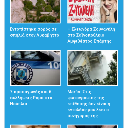
Εντοπίστηκε σορός σε
Η Ελεωνόρα Ζουγανέλη
σπηλιά στον Λυκαβηττό
στο Σαϊνοπούλειο
Αμφιθέατρο Σπάρτης
7 προσαγωγές και 6
Marfin: Στις
συλλήψεις Ρομά στο
φωτογραφίες της
Ναύπλιο
επίθεσης δεν είναι η
εντολέας μου λέει ο
συνήγορος της…