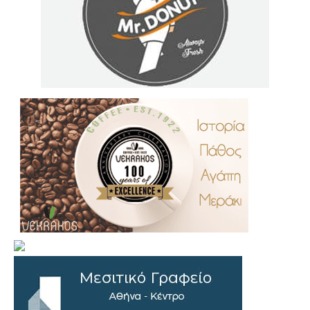
.
..
…