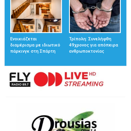
Ενοικιάζεται
Τρίπολη: Συνελήφθη
διαμέρισμα με ιδιωτικό
49χρονος για απόπειρα
πάρκινγκ στη Σπάρτη
ανθρωποκτονίας