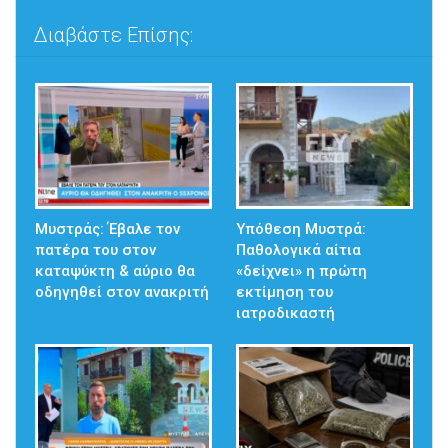
Διαβάστε Επίσης:
Μυστράς: Έβαλε τον
Υπόθεση Μυστρά:
πατέρα του στον
Παθολογικά αίτια
καταψύκτη & αύριο θα
«δείχνει» η πρώτη
οδηγηθεί στον ανακριτή
εκτίμηση του
ιατροδικαστή