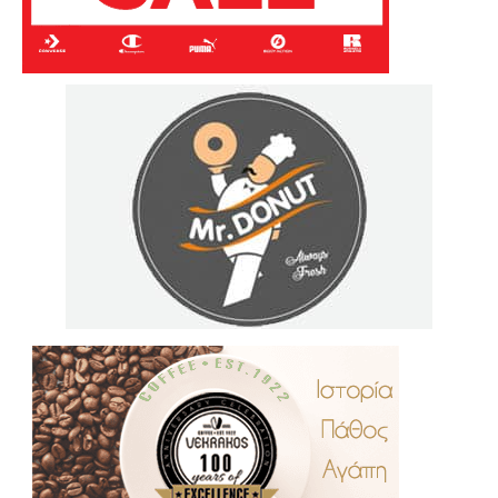
.
..
…