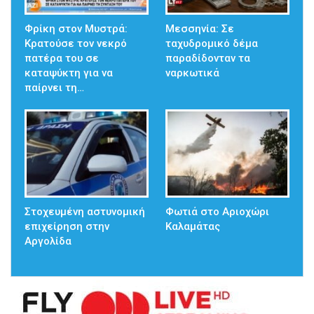
Φρίκη στον Μυστρά:
Μεσσηνία: Σε
Κρατούσε τον νεκρό
ταχυδρομικό δέμα
πατέρα του σε
παραδίδονταν τα
καταψύκτη για να
ναρκωτικά
παίρνει τη…
Στοχευμένη αστυνομική
Φωτιά στο Αριοχώρι
επιχείρηση στην
Καλαμάτας
Αργολίδα