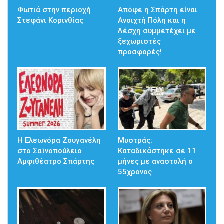
Φωτιά στην περιοχή
Απόψε η Σπάρτη είναι
Στεφάνι Κορινθίας
Ανοιχτή Πόλη και η
Λέσχη συμμετέχει με
ξεχωριστές
προσφορές!
Η Ελεωνόρα Ζουγανέλη
Μυστράς:
στο Σαϊνοπούλειο
Καταδικάστηκε σε 11
Αμφιθέατρο Σπάρτης
μήνες με αναστολή ο
55χρονος