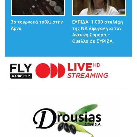
3ο τουρνουά τάβλι στην
ΕΛΠΙΔΑ: 1.000 στελέχη
Άρνα
της ΝΔ έφυγαν για τον
Αντώνη Σαμαρά –
Θύελλα σε ΣΥΡΙΖΑ…