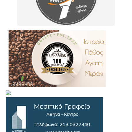
.
..
…