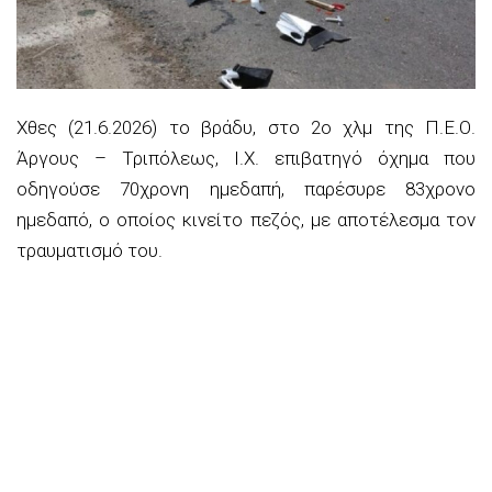
Χθες (21.6.2026) το βράδυ, στο 2ο χλμ της Π.Ε.Ο.
Άργους – Τριπόλεως, Ι.Χ. επιβατηγό όχημα που
οδηγούσε 70χρονη ημεδαπή, παρέσυρε 83χρονο
ημεδαπό, ο οποίος κινείτο πεζός, με αποτέλεσμα τον
τραυματισμό του.