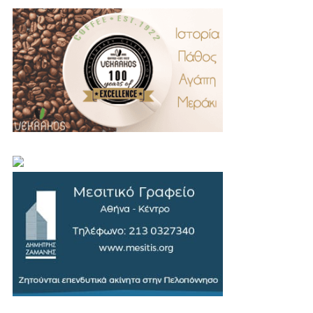
.
..
…