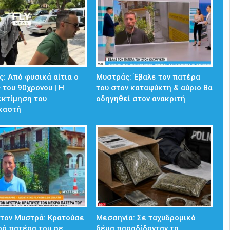
: Από φυσικά αίτια ο
Μυστράς: Έβαλε τον πατέρα
 του 90χρονου | Η
του στον καταψύκτη & αύριο θα
εκτίμηση του
οδηγηθεί στον ανακριτή
ικαστή
στον Μυστρά: Κρατούσε
Μεσσηνία: Σε ταχυδρομικό
ρό πατέρα του σε
δέμα παραδίδονταν τα