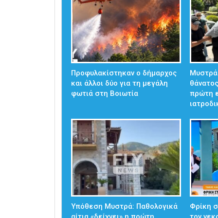
Προφυλακίστηκαν ο δήμαρχος
Μυστράς
και άλλοι δύο για τη μεγάλη
θάνατος
φωτιά στη Βοιωτία
πρώτη 
ιατροδ
Υπόθεση Μυστρά: Παθολογικά
Φρίκη 
αίτια «δείχνει» η πρώτη
τον νεκ