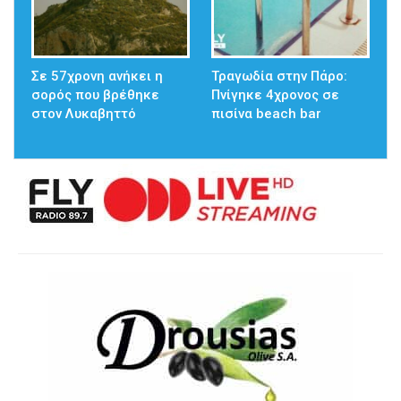
Σε 57χρονη ανήκει η
Τραγωδία στην Πάρο:
σορός που βρέθηκε
Πνίγηκε 4χρονος σε
στον Λυκαβηττό
πισίνα beach bar