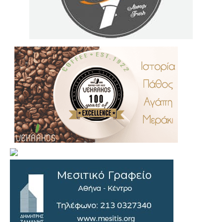
.
..
…