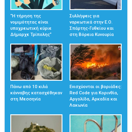
“Η τήρηση της
Συλλήψεις για
νομιμότητας είναι
ναρκωτικά στην Ε.Ο.
υποχρεωτική κύριε
Σπάρτης-Γυθείου και
Δήμαρχε Τρίπολης”
στη Βόρεια Κυνουρία
Πάνω από 10 κιλά
Ενισχύονται οι βοριάδες:
κάνναβης κατασχέθηκαν
Red Code για Κορινθία,
στη Μεσσηνία
Αργολίδα, Αρκαδία και
Λακωνία