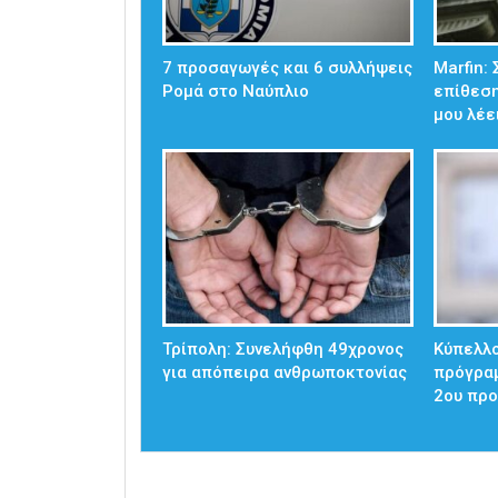
7 προσαγωγές και 6 συλλήψεις
Marfin:
Ρομά στο Ναύπλιο
επίθεση
μου λέε
Τρίπολη: Συνελήφθη 49χρονος
Κύπελλο
για απόπειρα ανθρωποκτονίας
πρόγρα
2ου προ