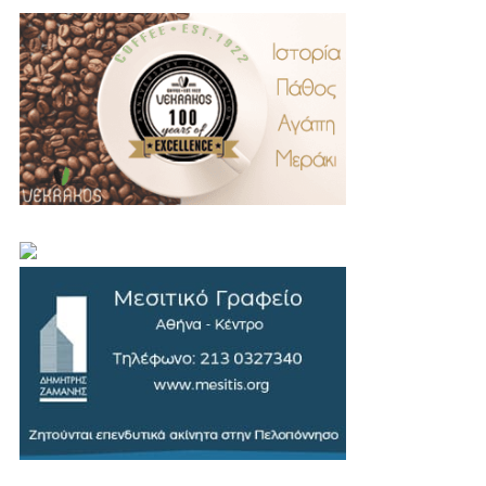
.
..
…