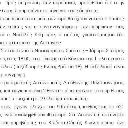
να. Προς επίρρωση των παραπάνω, προσέθεσε ότι στην
 6
ευρώ παραπάνω το μήνα για τους δημότες.
περιφερειακά ιατρεία σύντομα θα έχουν γιατρό ο οποίος
ών, κυρίως για τη συνταγογράφηση των φαρμάκων τους
ώνει ο Νεοκλής Κρητικός, ο οποίος γνωστοποίησε ότι
οτικά ιατρεία της Λακωνίας.
όοδο του Γενικού Νοσοκομείου Σπάρτης – Ίδρυμα Σταύρος
υ, στις 18:00
, στο Πνευματικό Κέντρο του Πολιτιστικού
ούλου (πεζόδρομος Κλεομβρότου 18). Η εκδήλωση είναι
 προεγγραφή.
Περιφερειακής Αστυνομικής Διεύθυνσης Πελοποννήσου,
ες και συγκεκριμένα 2 θανατηφόρα τροχαία με ισάριθμους
 και 15 τροχαία με 19 ελαφρά τραυματίες.
σεων, έγιναν έλεγχοι σε 905 άτομα, καθώς και σε 621
α, ενώ συνελήφθησαν 40 άτομα. Στη Λακωνία η αστυνομία
 και παραβάσεις του Κώδικα Οδικής Κυκλοφορίας, ένα