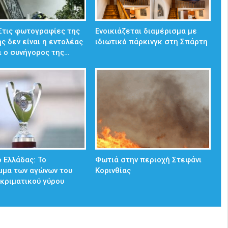
 Στις φωτογραφίες της
Ενοικιάζεται διαμέρισμα με
ς δεν είναι η εντολέας
ιδιωτικό πάρκινγκ στη Σπάρτη
ι ο συνήγορος της…
 Ελλάδας: Το
Φωτιά στην περιοχή Στεφάνι
μμα των αγώνων του
Κορινθίας
κριματικού γύρου