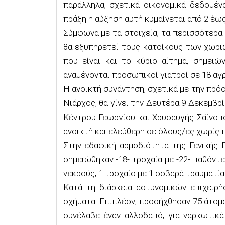
παράλληλα, σχετικά οικονομικά δεδομέ
πράξη η αύξηση αυτή κυμαίνεται
από 2 έως
Σύμφωνα με τα στοιχεία, τα περισσότερα 
θα εξυπηρετεί τους κατοίκους των χωρι
που είναι και το κύριο αίτημα, σημει
αναμένονται προσωπικοί γιατροί σε 18 αγρ
Η ανοικτή συνάντηση, σχετικά με την πρ
Νιάρχος, θα γίνει
την Δευτέρα 9 Δεκεμβρίο
Κέντρου Γεωργίου και Χρυσαυγής Σαϊνοπ
ανοικτή και ελεύθερη σε όλους/ες χωρίς
Στην εδαφική αρμοδιότητα της Γενικής 
σημειώθηκαν -18- τροχαία με -22- παθόντ
νεκρούς, 1 τροχαίο με 1 σοβαρά τραυματία
Κατά τη διάρκεια αστυνομικών επιχειρή
οχήματα. Επιπλέον, προσήχθησαν 75 άτομ
συνέλαβε έναν αλλοδαπό, για ναρκωτικά