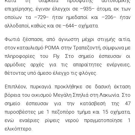
Κατά τη διάρκεια πρόσφατης αστυνομικής
επιχείρησης, έγιναν έλεγχοι σε –935– άτομα, εκ των
οποίων τα –729– ήταν ημεδαποί και –206– ήταν
αλλοδαποί, καθώς και σε –644– οχήματα.
Φωτιά ξέσπασε, από άγνωστη μέχρι στιγμής αιτία,
στον καταυλισμό ΡΟΜΑ στην Τραπεζοντή, σύμφωνα με
πληροφορίες του Fly. Στο σημείο έσπευσαν οι
αρμόδιες αρχές για τις απαραίτητες ενέργειες,
θέτοντας υπό άμεσο έλεγχο τις φλόγες.
Επιπλέον, πυρκαγιά προκλήθηκε σε δασική έκταση
βόρεια του οικισμού Μεγάλη Σπηλιά στη Λακωνία. Στο
σημείο έσπευσαν για την κατάσβεσή της 47
πυροσβέστες με 1 πεζοπόρο τμήμα και 15 οχήματα,
ενώ εναέριες ρίψεις νερού πραγματοποίησε 1
ελικόπτερο.