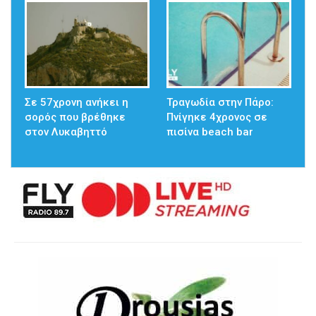
Σε 57χρονη ανήκει η
Τραγωδία στην Πάρο:
σορός που βρέθηκε
Πνίγηκε 4χρονος σε
στον Λυκαβηττό
πισίνα beach bar