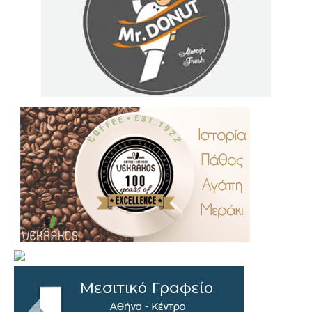
.
..
…