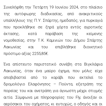
Συνελήφθη
την Τετάρτη 19 Ιουνίου 2024, στο πλαίσιο
της αυτόφωρης διαδικασίας, από ανακριτικούς
υπαλλήλους της Π.Υ. Σπάρτης, ημεδαπός, για πυρκαγιά
που προκλήθηκε σε ξηρά χόρτα εντός αγροτικής
έκτασης, κατά παράβαση της κείμενης
νομοθεσίας,
στην Τ.Κ. Καμινιών του Δήμου Σπάρτης
Λακωνίας
και του
επιβλήθηκε διοικητικό
πρόστιμο
αξίας
2255,85€.
Ένα απίστευτο περιστατικό συνέβη στα Βιγκλάφια
Λακωνίας, όταν ένα μαύρο όχημα, που μόλις είχε
αποβιβαστεί από το καράβι που εκτελεί το
δρομολόγιο Ελαφόνησος – Πούντα, εξετράπη της
πορείας του και ανετράπη για άγνωστη μέχρι στιγμής
αιτία. Σύμφωνα με πληροφορίες του Fly, άνοιξαν οι
αερόσακοι του οχήματος, κι ευτυχώς, ο οδηγός και οι