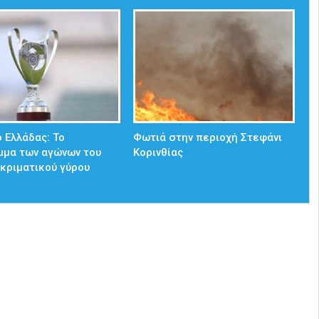
 Ελλάδας: Το
Φωτιά στην περιοχή Στεφάνι
μμα των αγώνων του
Κορινθίας
κριματικού γύρου