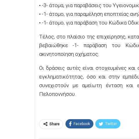
• -3- άτομα, για παραβάσεις του Υγειονομι
• -1- άτομο, για παραμέληση εποπτείας ανη
• -1- άτομο, για παράβαση του Κώδικα Οδι
Τέλος, στο πλαίσιο της επιχείρησης, κατ
βεβαιώθηκε -1- παράβαση του Κώδικ
ακινητοποίηση οχήματος.
Οι δράσεις αυτές είναι στοχευμένες κα
εγκληματικότητας, όσο και στην εμπέ
συνεχιστούν με αμείωτη ένταση και 
Πελοποννήσου.
Facebook
Twitter
Share