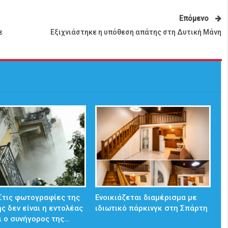
Επόμενο
ε
Εξιχνιάστηκε η υπόθεση απάτης στη Δυτική Μάνη
 Στις φωτογραφίες της
Ενοικιάζεται διαμέρισμα με
ς δεν είναι η εντολέας
ιδιωτικό πάρκινγκ στη Σπάρτη
ι ο συνήγορος της…