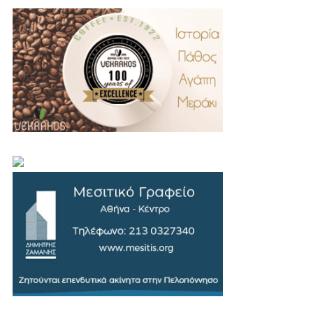
.
..
…