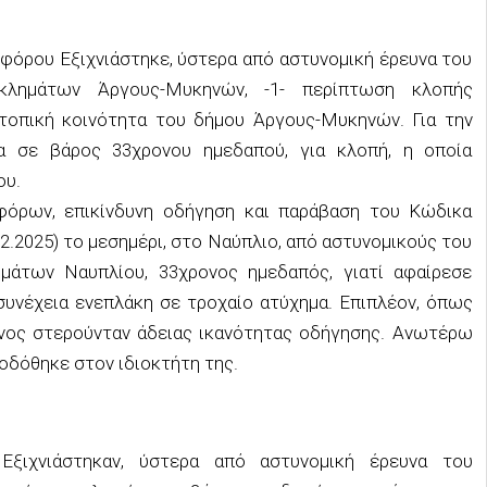
φόρου Εξιχνιάστηκε, ύστερα από αστυνομική έρευνα του
κλημάτων Άργους-Μυκηνών, -1- περίπτωση κλοπής
 τοπική κοινότητα του δήμου Άργους-Μυκηνών. Για την
α σε βάρος 33χρονου ημεδαπού, για κλοπή, η οποία
ου.
φόρων, επικίνδυνη οδήγηση και παράβαση του Κώδικα
2.2025) το μεσημέρι, στο Ναύπλιο, από αστυνομικούς του
μάτων Ναυπλίου, 33χρονος ημεδαπός, γιατί αφαίρεσε
συνέχεια ενεπλάκη σε τροχαίο ατύχημα. Επιπλέον, όπως
νος στερούνταν άδειας ικανότητας οδήγησης. Ανωτέρω
οδόθηκε στον ιδιοκτήτη της.
ξιχνιάστηκαν, ύστερα από αστυνομική έρευνα του