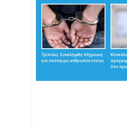
Τρίπολη: Συνελήφθη 49χρονος
Κύπελλο
για απόπειρα ανθρωποκτονίας
πρόγρα
2ου προ