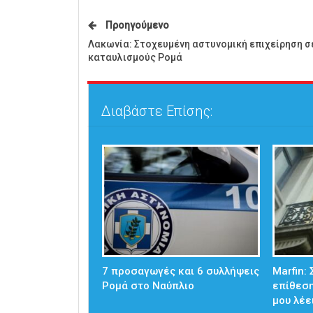
Προηγούμενο
Λακωνία: Στοχευμένη αστυνομική επιχείρηση σ
καταυλισμούς Ρομά
Διαβάστε Επίσης:
7 προσαγωγές και 6 συλλήψεις
Marfin:
Ρομά στο Ναύπλιο
επίθεση
μου λέε