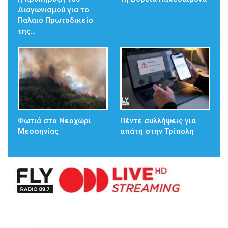
Διαγωνισμού για το
Παλαιό Πρωτοδικείο
της…
Φωτιά στο Νεοχώρι
Πέντε συλλήψεις για
Μεσσηνίας
απάτη στην Τρίπολη