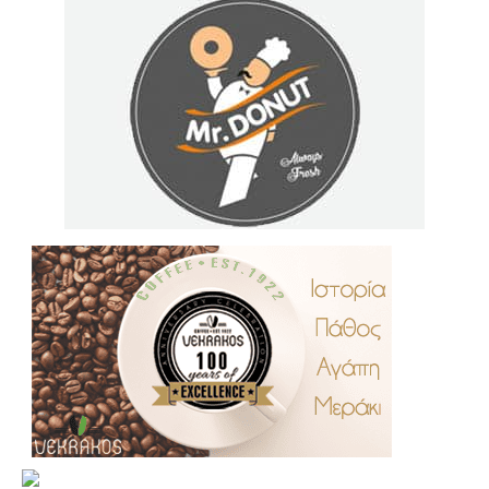
.
..
…