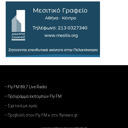
– Fly FM 89,7 Live Radio
– Πρόγραμμα εκπομπών Fly FM
– Σχετικά με εμάς
– Προβολή στον Fly FM κ στο flynews.gr