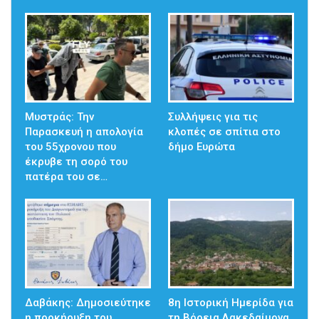
Μυστράς: Την
Συλλήψεις για τις
Παρασκευή η απολογία
κλοπές σε σπίτια στο
του 55χρονου που
δήμο Ευρώτα
έκρυβε τη σορό του
πατέρα του σε…
Δαβάκης: Δημοσιεύτηκε
8η Ιστορική Ημερίδα για
η προκήρυξη του
τη Βόρεια Λακεδαίμονα