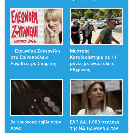
Η Ελεωνόρα Ζουγανέλη
Μυστράς:
στο Σαϊνοπούλειο
Καταδικάστηκε σε 11
Αμφιθέατρο Σπάρτης
μήνες με αναστολή ο
55χρονος
3ο τουρνουά τάβλι στην
ΕΛΠΙΔΑ: 1.000 στελέχη
Άρνα
της ΝΔ έφυγαν για τον