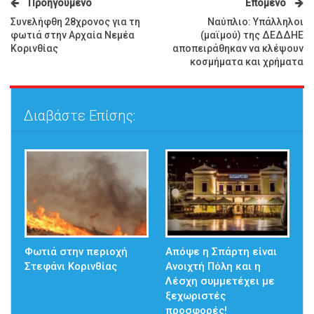
Προηγούμενο
Επόμενο
Συνελήφθη 28χρονος για τη
Ναύπλιο: Υπάλληλοι
φωτιά στην Αρχαία Νεμέα
(μαϊμού) της ΔΕΔΔΗΕ
Κορινθίας
αποπειράθηκαν να κλέψουν
κοσμήματα και χρήματα
Διαβάστε Επίσης:
Φωτιά στην περιοχή
Απόψε η Σπάρτη είναι
Στεφάνι Κορινθίας
Ανοιχτή Πόλη και η
Λέσχη συμμετέχει με
ξεχωριστές
προσφορές!