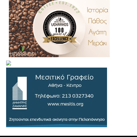
.
..
…