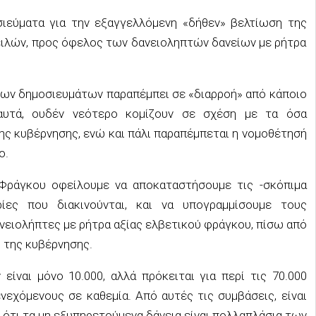
σιεύματα για την εξαγγελλόμενη «δήθεν» βελτίωση της
ιλών, προς όφελος των δανειοληπτών δανείων με ρήτρα
των δημοσιευμάτων παραπέμπει σε «διαρροή» από κάποιο
 αυτά, ουδέν νεότερο κομίζουν σε σχέση με τα όσα
ης κυβέρνησης, ενώ και πάλι παραπέμπεται η νομοθέτησή
ο.
Φράγκου οφείλουμε να αποκαταστήσουμε τις -σκόπιμα
ίες που διακινούνται, και να υπογραμμίσουμε τους
νειολήπτες με ρήτρα αξίας ελβετικού φράγκου, πίσω από
» της κυβέρνησης.
είναι μόνο 10.000, αλλά πρόκειται για περί τις 70.000
νεχόμενους σε καθεμία. Από αυτές τις συμβάσεις, είναι
 ότι τα μη εξυπηρετούμενα δάνεια είναι πολλαπλάσια των