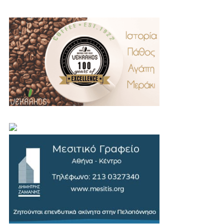
.
..
…