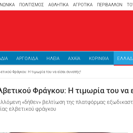
ΙΝΩΝΙΚΑ
ΠΟΛΙΤΙΣΜΟΣ
ΑΘΛΗΤΙΚΆ
ΑΓΡΟΤΙΚΑ
ΠΕΡΙΒΑΛΛΟΝ
ΤΟ
ΑΔΙΑ
ΑΡΓΟΛΙΔΑ
ΗΛΕΙΑ
ΑΧΑΪΑ
ΚΟΡΙΝΘΙΑ
ΕΛΛΑΔ
τικού Φράγκου: Η τιμωρία του να είσαι συνεπής!
βετικού Φράγκου: Η τιμωρία του να ε
ελλόμενη «δήθεν» βελτίωση της πλατφόρμας εξωδικαστ
ίας ελβετικού φράγκου