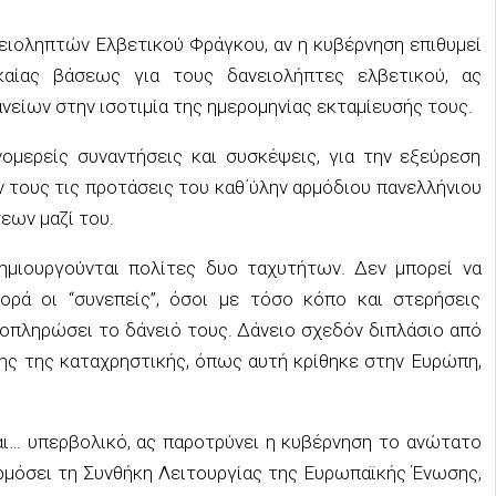
ειοληπτών Ελβετικού Φράγκου, αν η κυβέρνηση επιθυμεί
καίας βάσεως για τους δανειολήπτες ελβετικού, ας
είων στην ισοτιμία της ημερομηνίας εκταμίευσής τους.
νομερείς συναντήσεις και συσκέψεις, για την εξεύρεση
ν τους τις προτάσεις του καθ΄ύλην αρμόδιου πανελλήνιου
εων μαζί του.
ημιουργούνται πολίτες δυο ταχυτήτων. Δεν μπορεί να
ορά οι “συνεπείς”, όσοι με τόσο κόπο και στερήσεις
οπληρώσει το δάνειό τους. Δάνειο σχεδόν διπλάσιο από
ης της καταχρηστικής, όπως αυτή κρίθηκε στην Ευρώπη,
αι… υπερβολικό, ας παροτρύνει η κυβέρνηση το ανώτατο
αρμόσει τη Συνθήκη Λειτουργίας της Ευρωπαϊκής Ένωσης,