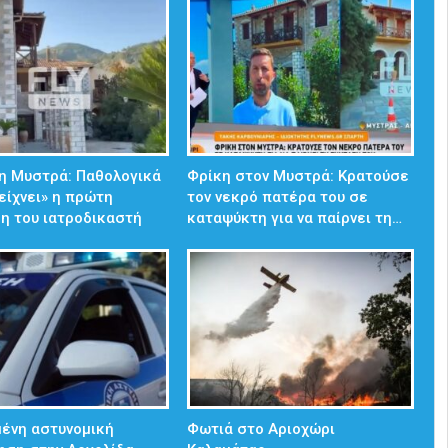
η Μυστρά: Παθολογικά
Φρίκη στον Μυστρά: Κρατούσε
δείχνει» η πρώτη
τον νεκρό πατέρα του σε
η του ιατροδικαστή
καταψύκτη για να παίρνει τη…
ένη αστυνομική
Φωτιά στο Αριοχώρι