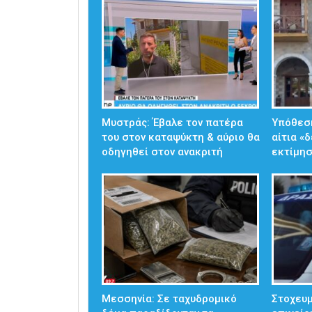
Μυστράς: Έβαλε τον πατέρα
Υπόθεσ
του στον καταψύκτη & αύριο θα
αίτια «
οδηγηθεί στον ανακριτή
εκτίμησ
Μεσσηνία: Σε ταχυδρομικό
Στοχευμ