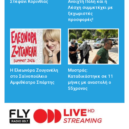
Στεφάνι Κορινθίας
Ανοιχτή Πόλη και η
Λέσχη συμμετέχει με
ξεχωριστές
προσφορές!
Η Ελεωνόρα Ζουγανέλη
Μυστράς:
στο Σαϊνοπούλειο
Καταδικάστηκε σε 11
Αμφιθέατρο Σπάρτης
μήνες με αναστολή ο
55χρονος