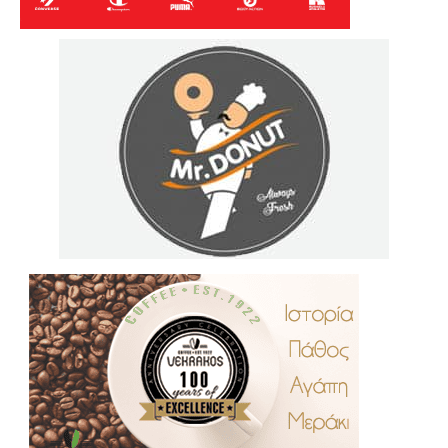
.
..
…