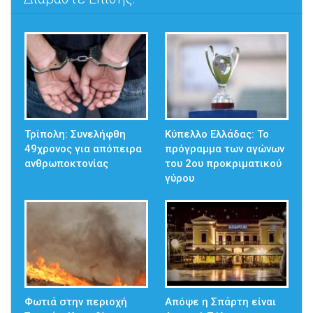
Τρίπολη: Συνελήφθη
Κύπελλο Ελλάδας: Το
49χρονος για απόπειρα
πρόγραμμα των αγώνων
ανθρωποκτονίας
του 2ου προκριματικού
γύρου
Φωτιά στην περιοχή
Απόψε η Σπάρτη είναι