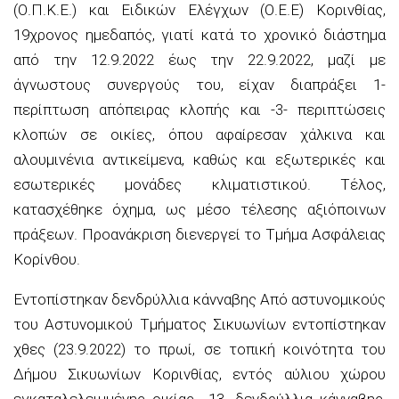
(Ο.Π.Κ.Ε.) και Ειδικών Ελέγχων (Ο.Ε.Ε) Κορινθίας,
19χρονος ημεδαπός, γιατί κατά το χρονικό διάστημα
από την 12.9.2022 έως την 22.9.2022, μαζί με
άγνωστους συνεργούς του, είχαν διαπράξει 1-
περίπτωση απόπειρας κλοπής και -3- περιπτώσεις
κλοπών σε οικίες, όπου αφαίρεσαν χάλκινα και
αλουμινένια αντικείμενα, καθώς και εξωτερικές και
εσωτερικές μονάδες κλιματιστικού. Τέλος,
κατασχέθηκε όχημα, ως μέσο τέλεσης αξιόποινων
πράξεων. Προανάκριση διενεργεί το Τμήμα Ασφάλειας
Κορίνθου.
Εντοπίστηκαν δενδρύλλια κάνναβης Από αστυνομικούς
του Αστυνομικού Τμήματος Σικυωνίων εντοπίστηκαν
χθες (23.9.2022) το πρωί, σε τοπική κοινότητα του
Δήμου Σικυωνίων Κορινθίας, εντός αύλιου χώρου
εγκαταλελειμμένης οικίας, -13- δενδρύλλια κάνναβης,