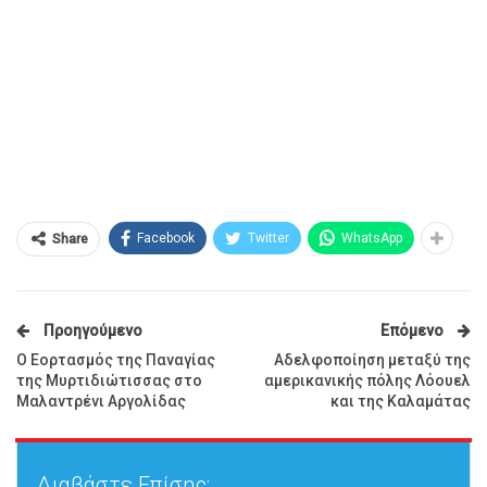
Facebook
Twitter
WhatsApp
Share
Προηγούμενο
Επόμενο
O Εορτασμός της Παναγίας
Aδελφοποίηση μεταξύ της
της Μυρτιδιώτισσας στο
αμερικανικής πόλης Λόουελ
Μαλαντρένι Αργολίδας
και της Καλαμάτας
Διαβάστε Επίσης: