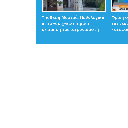
Υπόθεση Μυστρά: Παθολογικά
Φρίκη 
αίτια «δείχνει» η πρώτη
τον νεκ
εκτίμηση του ιατροδικαστή
καταψύκ