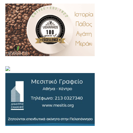
.
..
…