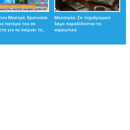
στον Μυστρά: Κρατούσε
Μεσσηνία: Σε ταχυδρομικό
ρό πατέρα του σε
δέμα παραδίδονταν τα
τη για να παίρνει τη…
ναρκωτικά