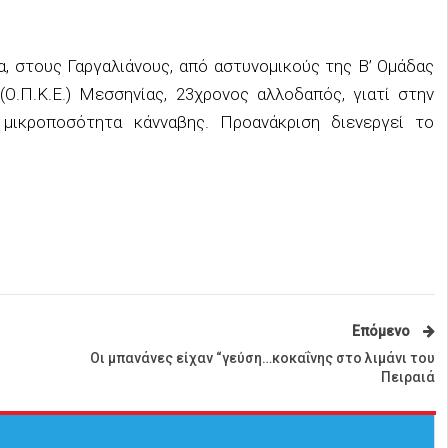
α, στους Γαργαλιάνους, από αστυνομικούς της Β’ Ομάδας
.Π.Κ.Ε.) Μεσσηνίας, 23χρονος αλλοδαπός, γιατί στην
μικροποσότητα κάνναβης. Προανάκριση διενεργεί το
Επόμενο
Οι μπανάνες είχαν “γεύση…κοκαΐνης στο λιμάνι του
Πειραιά