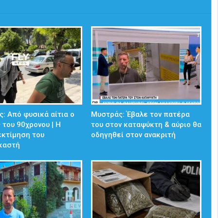
: Από φυσικά αίτια ο
Μυστράς: Έβαλε τον πατέρα
 του 90χρονου | Η
του στον καταψύκτη & αύριο θα
εκτίμηση του
οδηγηθεί στον ανακριτή
ικαστή