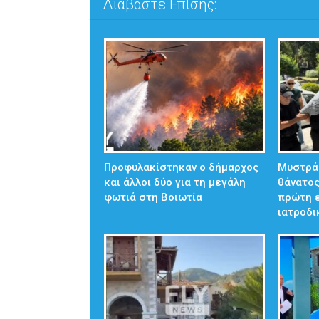
Διαβάστε Επίσης:
Προφυλακίστηκαν ο δήμαρχος
Μυστράς
και άλλοι δύο για τη μεγάλη
θάνατος
φωτιά στη Βοιωτία
πρώτη 
ιατροδ