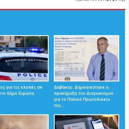
ις για τις κλοπές σε
Δαβάκης: Δημοσιεύτηκε η
στο δήμο Ευρώτα
προκήρυξη του Διαγωνισμού
για το Παλαιό Πρωτοδικείο
της…