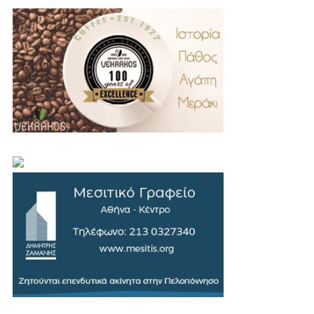
.
..
…