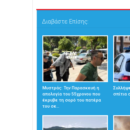
Διαβάστε Επίσης:
Μυστράς: Την Παρασκευή η
Συλλήψε
απολογία του 55χρονου που
σπίτια 
έκρυβε τη σορό του πατέρα
του σε…