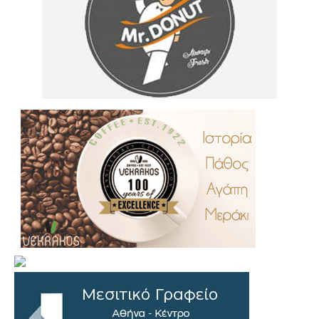
.
..
…