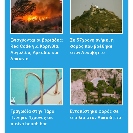
Ενισχύονται οι βοριάδες:
Σε 57χρονη ανήκει η
Red Code για Κορινθία,
σορός που βρέθηκε
Αργολίδα, Αρκαδία και
στον Λυκαβηττό
Λακωνία
Τραγωδία στην Πάρο:
Εντοπίστηκε σορός σε
Πνίγηκε 4χρονος σε
σπηλιά στον Λυκαβηττό
πισίνα beach bar