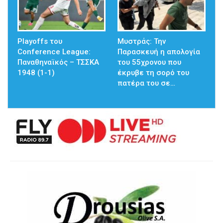
Playoffs του
Μυστράς: Την
Conference League:
Παρασκευή η απολογία
Παναθηναϊκός – ΤΣΣΚΑ
του 55χρονου που
1948 (1-1)
έκρυβε τη σορό του
πατέρα του σε…