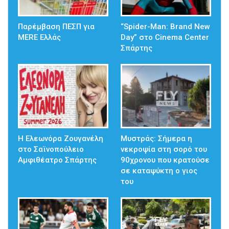
Παρέμβαση ΠΕΣΠ για
“Spider-Man: Brand New
MERE Ελλάς
Day” στο Cinema Center
Σπάρτης
Η Ελεωνόρα Ζουγανέλη
Mυστράς: Σήμερα η
στο Σαϊνοπούλειο
νεκροψία στη σορό του
Αμφιθέατρο Σπάρτης
90χρονου που κρατούσε
σε καταψύκτη ο γιος
του