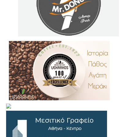
.
..
…