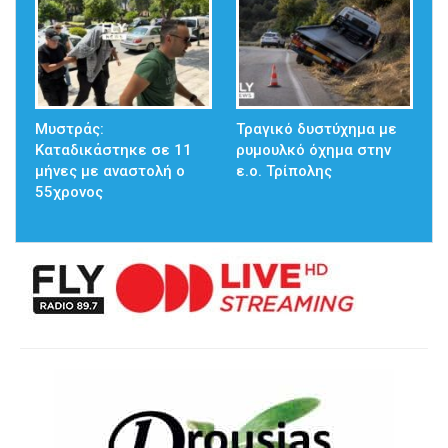
Μυστράς:
Τραγικό δυστύχημα με
Καταδικάστηκε σε 11
ρυμουλκό όχημα στην
μήνες με αναστολή ο
ε.ο. Τρίπολης
55χρονος