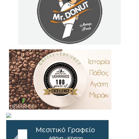
.
..
…