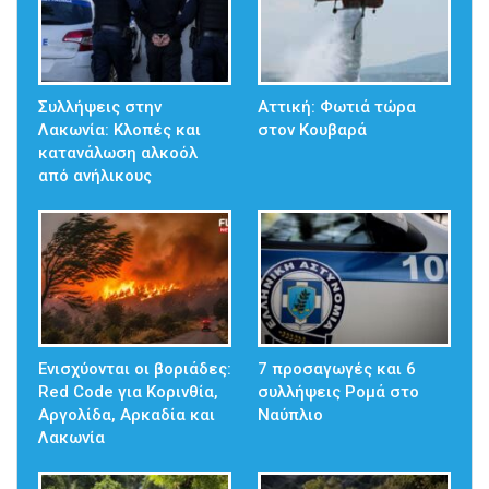
Συλλήψεις στην
Αττική: Φωτιά τώρα
Λακωνία: Κλοπές και
στον Κουβαρά
κατανάλωση αλκοόλ
από ανήλικους
Ενισχύονται οι βοριάδες:
7 προσαγωγές και 6
Red Code για Κορινθία,
συλλήψεις Ρομά στο
Αργολίδα, Αρκαδία και
Ναύπλιο
Λακωνία