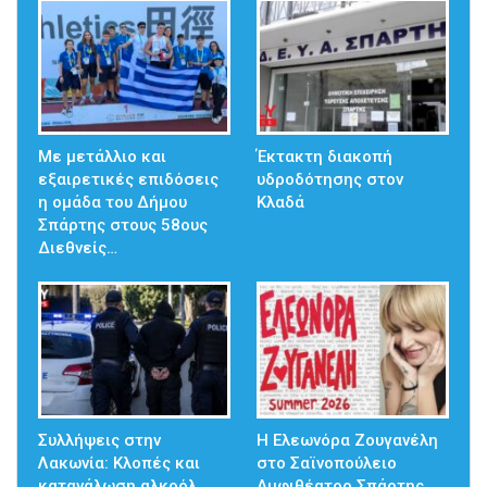
Με μετάλλιο και
Έκτακτη διακοπή
εξαιρετικές επιδόσεις
υδροδότησης στον
η ομάδα του Δήμου
Κλαδά
Σπάρτης στους 58ους
Διεθνείς…
Συλλήψεις στην
Η Ελεωνόρα Ζουγανέλη
Λακωνία: Κλοπές και
στο Σαϊνοπούλειο
κατανάλωση αλκοόλ
Αμφιθέατρο Σπάρτης