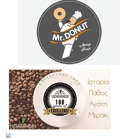
.
..
…