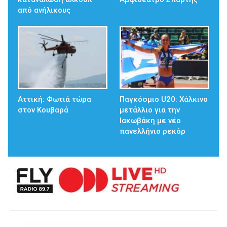
από ανήλικους
Αττική: Φωτιά τώρα
Παγκόσμιο U20: Χάλκινο
στον Κουβαρά
μετάλλιο για την
Ιακωβάκη με νέο
πανελλήνιο ρεκόρ