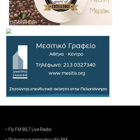
– Fly FM 89,7 Live Radio
– Πρόγραμμα εκπομπών Fly FM