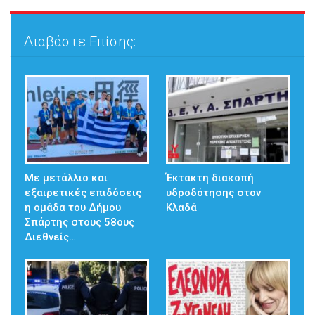
Διαβάστε Επίσης:
Με μετάλλιο και
Έκτακτη διακοπή
εξαιρετικές επιδόσεις
υδροδότησης στον
η ομάδα του Δήμου
Κλαδά
Σπάρτης στους 58ους
Διεθνείς…