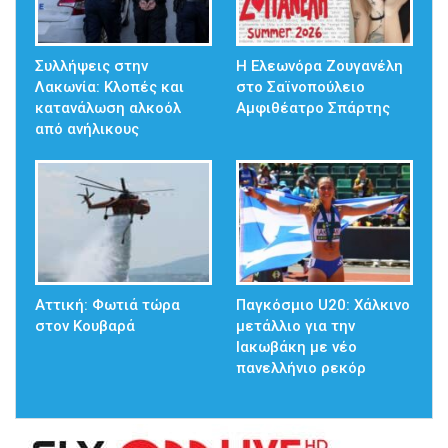
Συλλήψεις στην
Η Ελεωνόρα Ζουγανέλη
Λακωνία: Κλοπές και
στο Σαϊνοπούλειο
κατανάλωση αλκοόλ
Αμφιθέατρο Σπάρτης
από ανήλικους
Αττική: Φωτιά τώρα
Παγκόσμιο U20: Χάλκινο
στον Κουβαρά
μετάλλιο για την
Ιακωβάκη με νέο
πανελλήνιο ρεκόρ