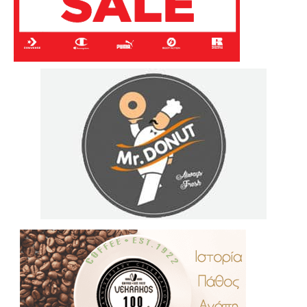
.
..
…