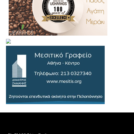
.
..
…