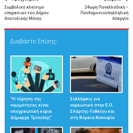
Συμβολικό κλείσιμο
24ωρη Πανελλαδική –
υπηρεσιών του Δήμου
Πανδημοσιοϋπαλληλική
Ανατολικής Μάνης
Απεργία
Διαβάστε Επίσης:
“Η τήρηση της
Συλλήψεις για
νομιμότητας είναι
ναρκωτικά στην Ε.Ο.
υποχρεωτική κύριε
Σπάρτης-Γυθείου και
Δήμαρχε Τρίπολης”
στη Βόρεια Κυνουρία