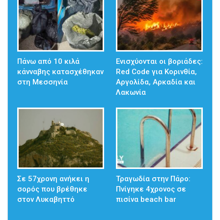
Πάνω από 10 κιλά
Ενισχύονται οι βοριάδες:
κάνναβης κατασχέθηκαν
Red Code για Κορινθία,
στη Μεσσηνία
Αργολίδα, Αρκαδία και
Λακωνία
Σε 57χρονη ανήκει η
Τραγωδία στην Πάρο:
σορός που βρέθηκε
Πνίγηκε 4χρονος σε
στον Λυκαβηττό
πισίνα beach bar