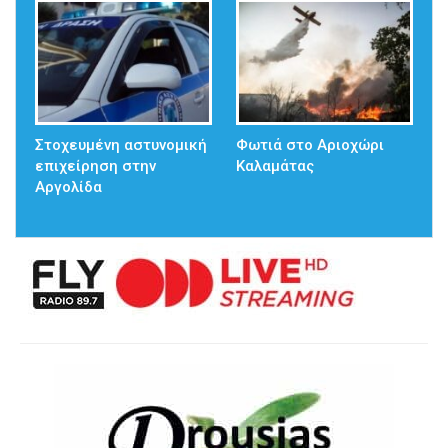
Στοχευμένη αστυνομική
Φωτιά στο Αριοχώρι
επιχείρηση στην
Καλαμάτας
Αργολίδα