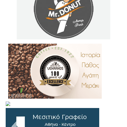
.
..
…