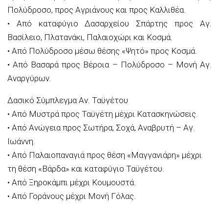
Πολύδροσο, προς Αγριάνους και προς Καλλιθέα.
• Από καταφύγιο Δασαρχείου Σπάρτης προς Αγ.
Βασίλειο, Πλατανάκι, Παλαιοχώρι και Κοσµά.
• Από Πολύδροσο µέσω θέσης «Ψητό» προς Κοσµά.
• Από Βασαρά προς Βέροια – Πολύδροσο – Μονή Αγ.
Αναργύρων.
Δασικό Σύμπλεγμα Αν. Ταϋγέτου
• Από Μυστρά προς Ταϋγέτη µέχρι Κατασκηνώσεις.
• Από Ανώγεια προς Σωτήρα, Σοχά, Αναβρυτή – Αγ.
Ιωάννη.
• Από Παλαιοπαναγιά προς θέση «Μαγγανιάρη» µέχρι
τη θέση «Βάρδα» και καταφύγιο Ταϋγέτου.
• Από Ξηροκάµπι µέχρι Κουµουστά.
• Από Γοράνους µέχρι Μονή Γόλας.