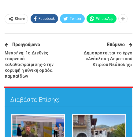
Facebook
Twitter
WhatsApp
Share
Προηγούμενο
Επόμενο
Μεσσήνη: 1ο Διεθνές
Δημοπρατείται το έργο
τουρνουά
«Ανάπλαση Δημοτικού
καλαθοσφαίρισης-Στην
Κτιρίου Νεάπολης»
κορυφή η εθνική ομάδα
παμπαίδων
Διαβάστε Επίσης: