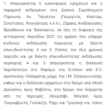
1. Απαγορεύεται η κυκλοφορία οχημάτων και η
παραμονή εκδρομέων στα Δασικά Συμπλέγματα
Πάρνωνα, Αν. Ταϋγέτου (Γεωργίτσι, Καστόρι,
Σουστιάνοι, Λογγάστρας κ.λ.π.), Ζάρακα, Αναδασώσεις
Βρεσθένων και Βασιλακίου, σε όλη τη διάρκεια της
αντιπυρικής περιόδου 2021 τις ημέρες που υπάρχει
κίνδυνος εκδήλωσης πυρκαγιάς µε δείκτη
επικινδυνότητας 4 και 5. Επίσης την ίδια χρονική
περίοδο και µε δείκτη επικινδυνότητας εκδήλωσης
πυρκαγιάς 4 και 5 απαγορεύεται η διέλευση
περιπατητών στο Φαράγγι του Οιτύλου από Ε.Ο.
Αρεόπολης–Καλαμάτας μέχρι την Ι.Μ. Σπηλαιώτισσας,
καθώς και η διέλευση οχημάτων στο δρόμο από Μονή
Δεκούλου προς Φαβάτου, στο δρόμο που διέρχεται
από τις περιοχές: (Χούμπαβι, Μεγάλη Αριά,
Τουρναβιώτη, Γκλόκιζα, Ράχη και Τραγάνα) και τέλος