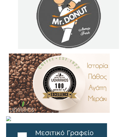
.
..
…