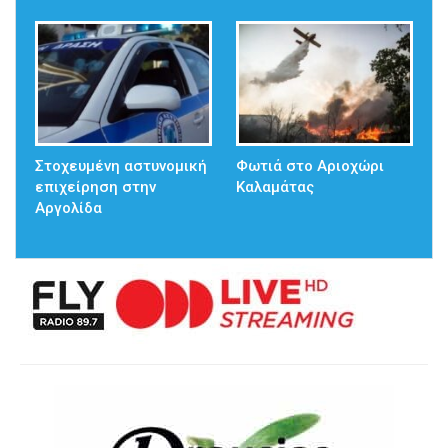
Στοχευμένη αστυνομική
Φωτιά στο Αριοχώρι
επιχείρηση στην
Καλαμάτας
Αργολίδα