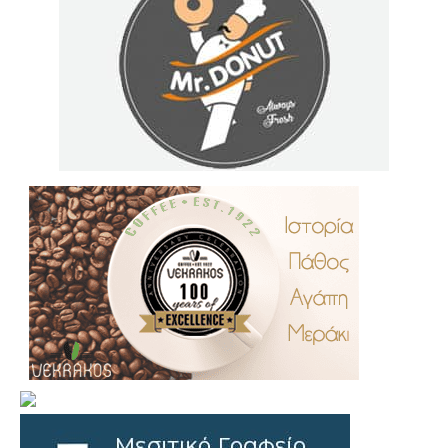
.
..
…