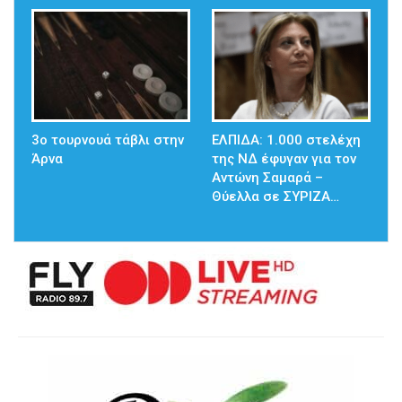
3ο τουρνουά τάβλι στην
ΕΛΠΙΔΑ: 1.000 στελέχη
Άρνα
της ΝΔ έφυγαν για τον
Αντώνη Σαμαρά –
Θύελλα σε ΣΥΡΙΖΑ…