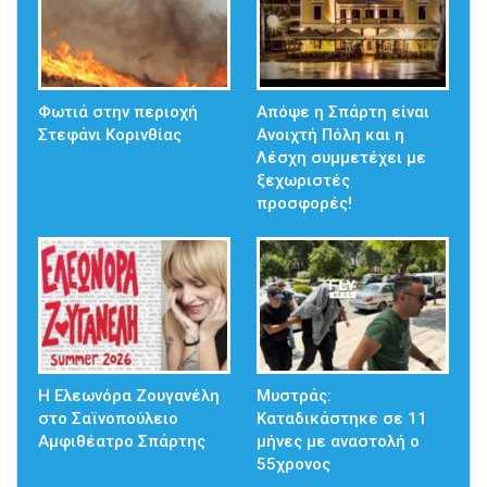
Φωτιά στην περιοχή
Απόψε η Σπάρτη είναι
Στεφάνι Κορινθίας
Ανοιχτή Πόλη και η
Λέσχη συμμετέχει με
ξεχωριστές
προσφορές!
Η Ελεωνόρα Ζουγανέλη
Μυστράς:
στο Σαϊνοπούλειο
Καταδικάστηκε σε 11
Αμφιθέατρο Σπάρτης
μήνες με αναστολή ο
55χρονος