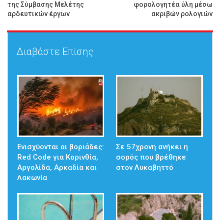
της Σύμβασης Μελέτης
φορολογητέα ύλη μέσω
αρδευτικών έργων
ακριβών ρολογιών
Διαβάστε Επίσης:
Ενισχύονται οι βοριάδες:
Σε 57χρονη ανήκει η
Red Code για Κορινθία,
σορός που βρέθηκε
Αργολίδα, Αρκαδία και
στον Λυκαβηττό
Λακωνία