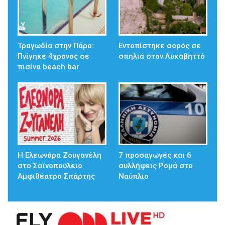
Τραγωδία στην Πάρο:
Εντοπίστηκε σορός σε
Πνίγηκε 4χρονος σε
σπηλιά στον Λυκαβηττό
πισίνα beach bar
Η Ελεωνόρα Ζουγανέλη
7 προσαγωγές και 6
στο Σαϊνοπούλειο
συλλήψεις Ρομά στο
Αμφιθέατρο Σπάρτης
Ναύπλιο