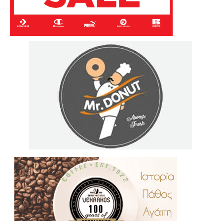
.
..
…