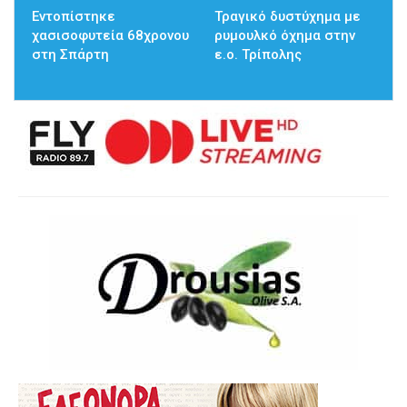
Εντοπίστηκε
Τραγικό δυστύχημα με
χασισοφυτεία 68χρονου
ρυμουλκό όχημα στην
στη Σπάρτη
ε.ο. Τρίπολης