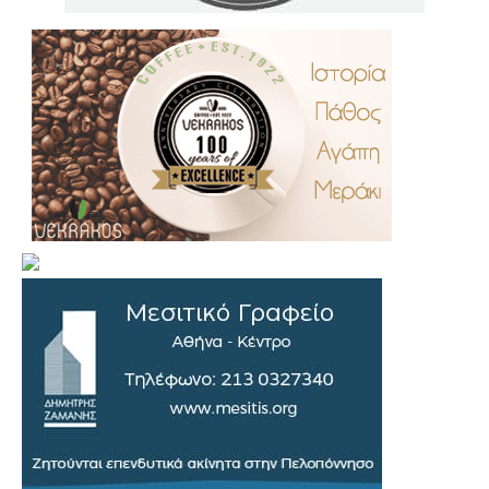
.
..
…