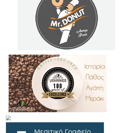
.
..
…