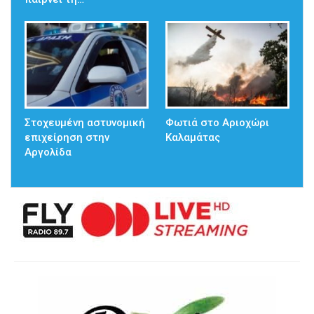
Στοχευμένη αστυνομική
Φωτιά στο Αριοχώρι
επιχείρηση στην
Καλαμάτας
Αργολίδα