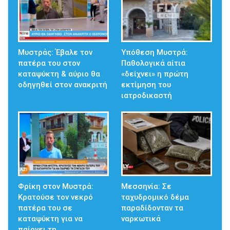
Μυστράς: Έβαλε τον
Υπόθεση Μυστρά:
πατέρα του στον
Παθολογικά αίτια
καταψύκτη & αύριο θα
«δείχνει» η πρώτη
οδηγηθεί στον ανακριτή
εκτίμηση του
ιατροδικαστή
Φρίκη στον Μυστρά:
Μεσσηνία: Σε
Κρατούσε τον νεκρό
ταχυδρομικό δέμα
πατέρα του σε
παραδίδονταν τα
καταψύκτη για να
ναρκωτικά
παίρνει τη…