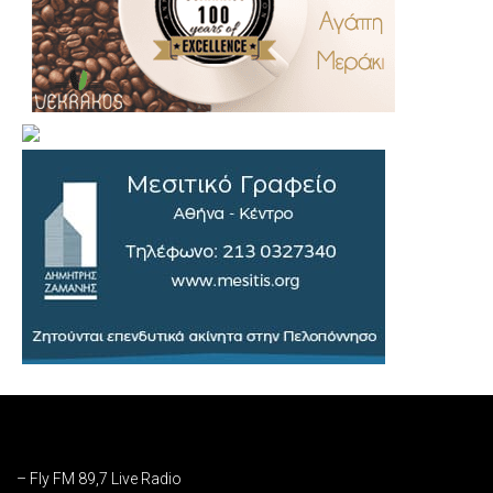
.
..
…
– Fly FM 89,7 Live Radio