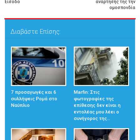
Είσοδο
ανάρτησής της την
ομοσπονδία
Διαβάστε Επίσης:
7 προσαγωγές και 6
Marfin: Στις
συλλήψεις Ρομά στο
φωτογραφίες της
Ναύπλιο
επίθεσης δεν είναι η
εντολέας μου λέει ο
συνήγορος της…