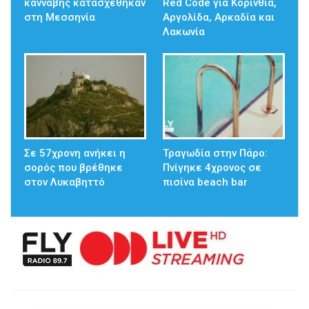
κάνναβης κατασχέθηκαν
Red Code για Κορινθία,
στη Μεσσηνία
Αργολίδα, Αρκαδία και
Λακωνία
Σε 57χρονη ανήκει η
Τραγωδία στην Πάρο:
σορός που βρέθηκε
Πνίγηκε 4χρονος σε
στον Λυκαβηττό
πισίνα beach bar