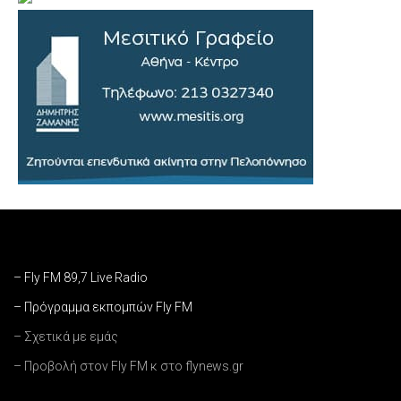
– Fly FM 89,7 Live Radio
– Πρόγραμμα εκπομπών Fly FM
– Σχετικά με εμάς
– Προβολή στον Fly FM κ στο flynews.gr