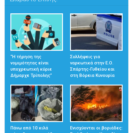
“Η τήρηση της
Συλλήψεις για
νομιμότητας είναι
ναρκωτικά στην Ε.Ο.
υποχρεωτική κύριε
Σπάρτης-Γυθείου και
Δήμαρχε Τρίπολης”
στη Βόρεια Κυνουρία
Πάνω από 10 κιλά
Ενισχύονται οι βοριάδες: