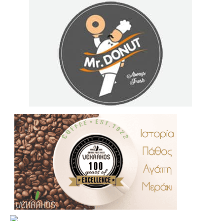
.
..
…