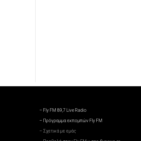
– Fly FM 89,7 Live Radio
– Πρόγραμμα εκπομπών Fly FM
– Σχετικά με εμάς