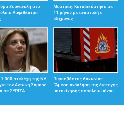
νόρα Ζουγανέλη στο
Μυστράς: Καταδικάστηκε σε
ούλειο Αμφιθέατρο
11 μήνες με αναστολή ο
ς
55χρονος
 1.000 στελέχη της ΝΔ
Πυροσβέστες Λακωνίας:
για τον Αντώνη Σαμαρά
“Άμεση ανάκληση της διαταγής
α σε ΣΥΡΙΖΑ…
μετακίνησης πεπαλαιωμένου…