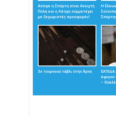
Απόψε η Σπάρτη είναι Ανοιχτή
Η Ελεω
Πόλη και η Λέσχη συμμετέχει
Σαϊνοπ
με ξεχωριστές προσφορές!
Σπάρτη
3ο τουρνουά τάβλι στην Άρνα
ΕΛΠΙΔΑ:
έφυγαν 
– Θύελλ