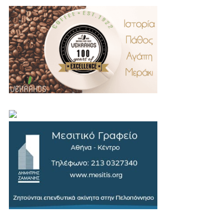
.
..
…