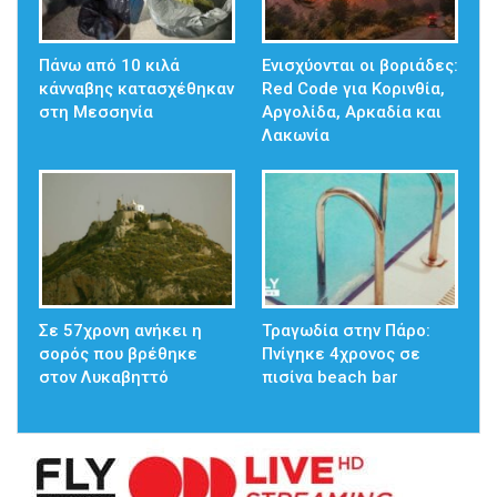
Πάνω από 10 κιλά
Ενισχύονται οι βοριάδες:
κάνναβης κατασχέθηκαν
Red Code για Κορινθία,
στη Μεσσηνία
Αργολίδα, Αρκαδία και
Λακωνία
Σε 57χρονη ανήκει η
Τραγωδία στην Πάρο:
σορός που βρέθηκε
Πνίγηκε 4χρονος σε
στον Λυκαβηττό
πισίνα beach bar