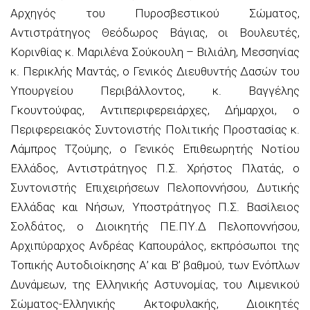
Αρχηγός του Πυροσβεστικού Σώματος,
Αντιστράτηγος Θεόδωρος Βάγιας, οι Βουλευτές,
Κορινθίας κ. Μαριλένα Σούκουλη – Βιλιάλη, Μεσσηνίας
κ. Περικλής Μαντάς, ο Γενικός Διευθυντής Δασών του
Υπουργείου Περιβάλλοντος, κ. Βαγγέλης
Γκουντούφας, Αντιπεριφερειάρχες, Δήμαρχοι, ο
Περιφερειακός Συντονιστής Πολιτικής Προστασίας κ.
Λάμπρος Τζούμης, ο Γενικός Επιθεωρητής Νοτίου
Ελλάδος, Αντιστράτηγος Π.Σ. Χρήστος Πλατάς, ο
Συντονιστής Επιχειρήσεων Πελοποννήσου, Δυτικής
Ελλάδας και Νήσων, Υποστράτηγος Π.Σ. Βασίλειος
Σολδάτος, ο Διοικητής ΠΕ.ΠΥ.Δ Πελοποννήσου,
Αρχιπύραρχος Ανδρέας Καπουράλος, εκπρόσωποι της
Τοπικής Αυτοδιοίκησης Α’ και Β’ βαθμού, των Ενόπλων
Δυνάμεων, της Ελληνικής Αστυνομίας, του Λιμενικού
Σώματος-Ελληνικής Ακτοφυλακής, Διοικητές