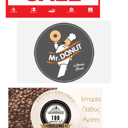
.
..
…