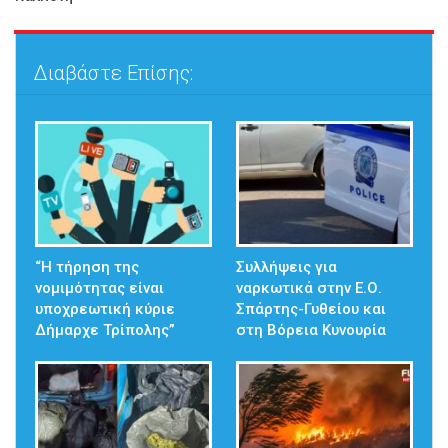
Διαβάστε Επίσης:
“Η τήρηση της
Συλλήψεις για
νομιμότητας είναι
ναρκωτικά στην Ε.Ο.
υποχρεωτική κύριε
Σπάρτης-Γυθείου και
Δήμαρχε Τρίπολης”
στη Βόρεια Κυνουρία